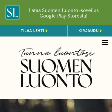
Lataa Suomen Luonto -sovellus
Google Play Storesta!
TILAA LEHTI
KIRJAUDU