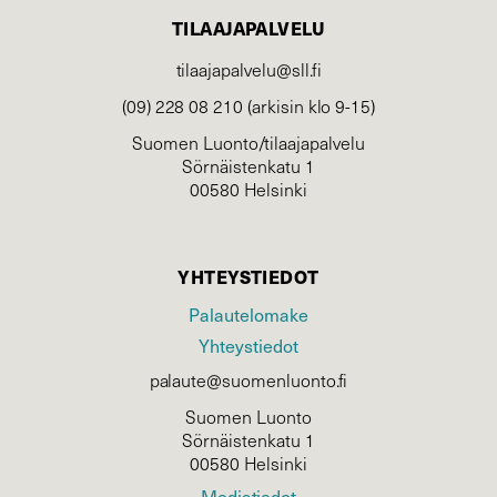
TILAAJAPALVELU
tilaajapalvelu@sll.fi
(09) 228 08 210 (arkisin klo 9-15)
Suomen Luonto/tilaajapalvelu
Sörnäistenkatu 1
00580 Helsinki
YHTEYSTIEDOT
Palautelomake
Yhteystiedot
palaute@suomenluonto.fi
Suomen Luonto
Sörnäistenkatu 1
00580 Helsinki
Mediatiedot