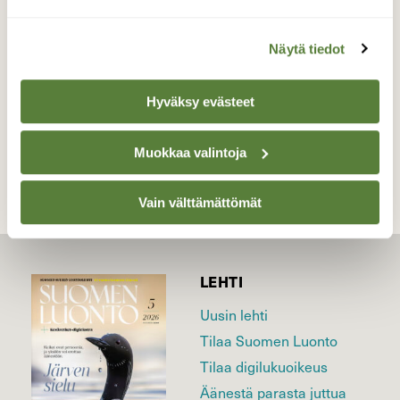
Valokuvaaja: Liisa Niiva-Korpela, Lappeenranta
22.4.2026
Näytä tiedot
Hyväksy evästeet
TAKAISIN LISTAAN
Muokkaa valintoja
Vain välttämättömät
LEHTI
Uusin lehti
Tilaa Suomen Luonto
Tilaa digilukuoikeus
Äänestä parasta juttua