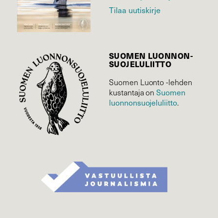
Tilaa uutiskirje
SUOMEN LUONNON­
SUOJELU­LIITTO
Suomen Luonto -lehden
kustantaja on
Suomen
luonnonsuojelu­liitto
.