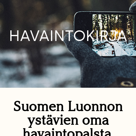
HAVAINTOKIRJA
Suomen Luonnon
ystävien oma
havaintopalsta.