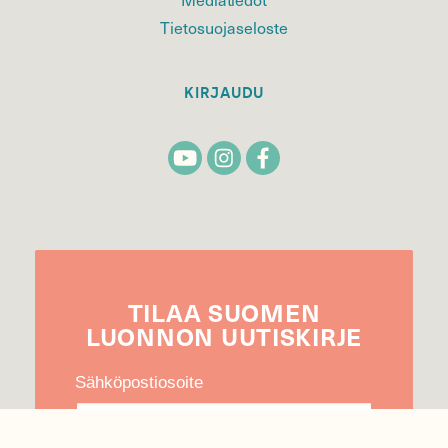
Tietosuojaseloste
KIRJAUDU
TILAA
SUOMEN
LUONNON
UUTIS­KIRJE
Sähköpostiosoite