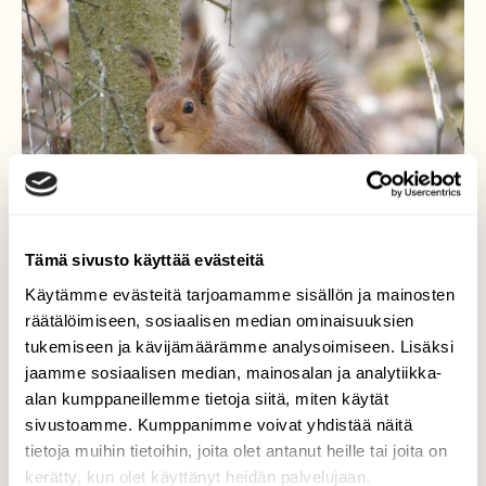
Tämä sivusto käyttää evästeitä
Käytämme evästeitä tarjoamamme sisällön ja mainosten
räätälöimiseen, sosiaalisen median ominaisuuksien
tukemiseen ja kävijämäärämme analysoimiseen. Lisäksi
jaamme sosiaalisen median, mainosalan ja analytiikka-
alan kumppaneillemme tietoja siitä, miten käytät
Orava oksallaan
sivustoamme. Kumppanimme voivat yhdistää näitä
tietoja muihin tietoihin, joita olet antanut heille tai joita on
Kurre nauttii keväästä puistossa.
kerätty, kun olet käyttänyt heidän palvelujaan.