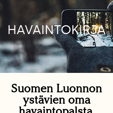
HAVAINTOKIRJA
Suomen Luonnon
ystävien oma
havaintopalsta.