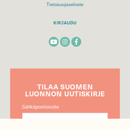
Tietosuojaseloste
KIRJAUDU
TILAA
SUOMEN
LUONNON
UUTIS­KIRJE
Sähköpostiosoite