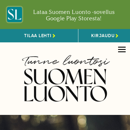
Lataa Suomen Luonto -sovellus
Google Play Storesta!
TILAA LEHTI
KIRJAUDU