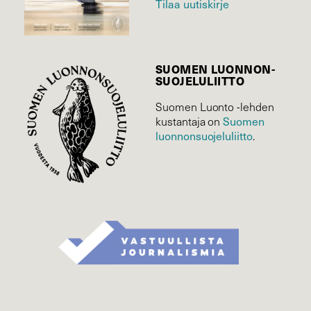
Tilaa uutiskirje
SUOMEN LUONNON­
SUOJELU­LIITTO
Suomen Luonto -lehden
Suomen
kustantaja on
luonnonsuojelu­liitto
.