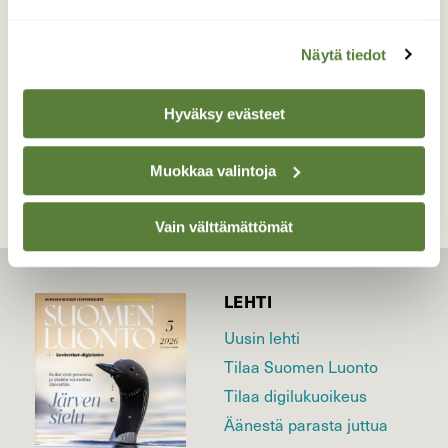
Valokuvaaja: Tarja Naukkarinen, Savitaipale
25.4.2026
Näytä tiedot
TAKAISIN LISTAAN
Hyväksy evästeet
Muokkaa valintoja
Vain välttämättömät
LEHTI
Uusin lehti
Tilaa Suomen Luonto
Tilaa digilukuoikeus
Äänestä parasta juttua