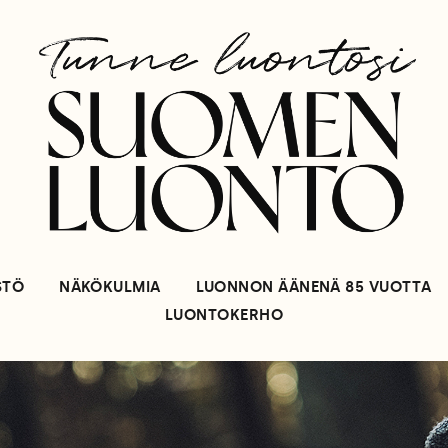
STÖ
NÄKÖKULMIA
LUONNON ÄÄNENÄ 85 VUOTTA
LUONTOKERHO