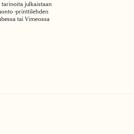
 tarinoita julkaistaan
onto -printtilehden
tubessa tai Vimeossa