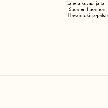
Lähetä kuvasi ja tari
Suomen Luonnon net
Havaintokirja-palst