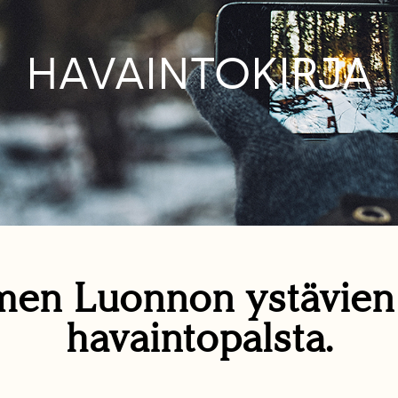
HAVAINTOKIRJA
en Luonnon ystävie
havaintopalsta.