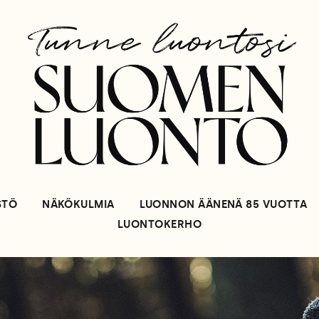
STÖ
NÄKÖKULMIA
LUONNON ÄÄNENÄ 85 VUOTTA
LUONTOKERHO