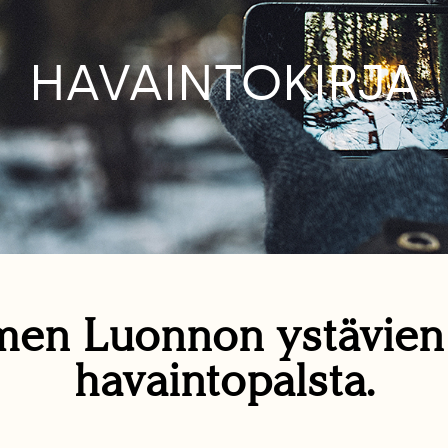
HAVAINTOKIRJA
en Luonnon ystävie
havaintopalsta.