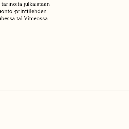
 tarinoita julkaistaan
onto -printtilehden
tubessa tai Vimeossa