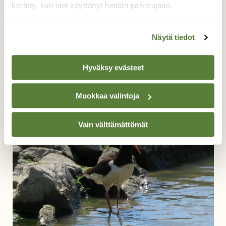
kerätty, kun olet käyttänyt heidän palvelujaan.
Näytä tiedot
Hyväksy evästeet
Merimetso
Muokkaa valintoja
Risto Kangassalo, Ruissalo, Turku 18.6.2019
Vain välttämättömät