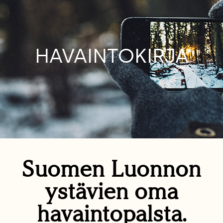
HAVAINTOKIRJA
Suomen Luonnon
ystävien oma
havaintopalsta.