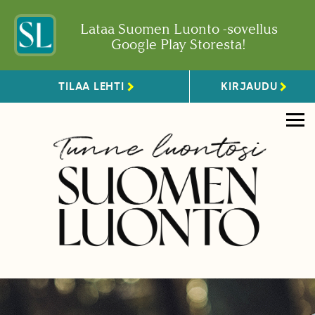
Lataa Suomen Luonto -sovellus
Google Play Storesta!
TILAA LEHTI
KIRJAUDU