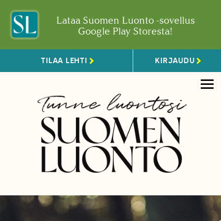
Lataa Suomen Luonto -sovellus
Google Play Storesta!
TILAA LEHTI
KIRJAUDU