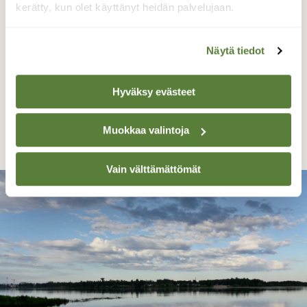
kerätty, kun olet käyttänyt heidän palvelujaan.
Näytä tiedot
Hyväksy evästeet
Rannalla
Muokkaa valintoja
Kari Saarinen, Lempäälä 24.5.2019
Vain välttämättömät