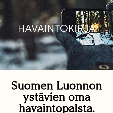
HAVAINTOKIRJA
Suomen Luonnon
ystävien oma
havaintopalsta.