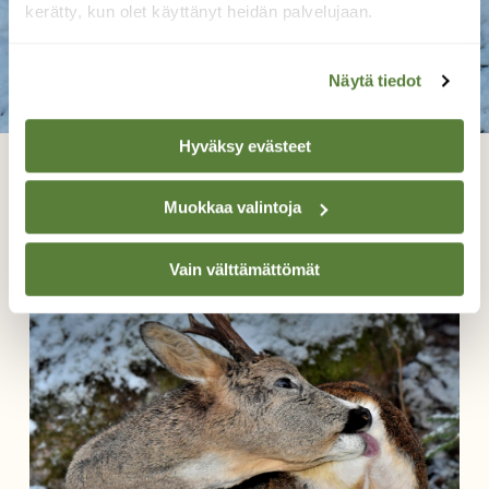
kerätty, kun olet käyttänyt heidän palvelujaan.
Näytä tiedot
Hyväksy evästeet
Kannattaa tehdä ruokakätköjä
Muokkaa valintoja
Reijo Juurinen, Veikkola 6.12. 2017
Vain välttämättömät