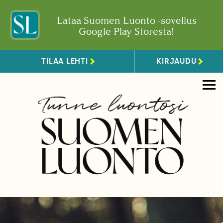
Lataa Suomen Luonto -sovellus
Google Play Storesta!
TILAA LEHTI
KIRJAUDU