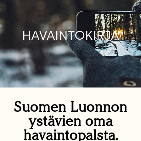
HAVAINTOKIRJA
Suomen Luonnon
ystävien oma
havaintopalsta.