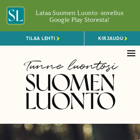
Lataa Suomen Luonto -sovellus
Google Play Storesta!
TILAA LEHTI
KIRJAUDU