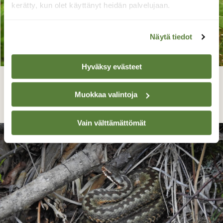
kerätty, kun olet käyttänyt heidän palvelujaan.
Näytä tiedot
Hyväksy evästeet
Horsmakiitäjän toukka
Muokkaa valintoja
Maarit Siitonen, Valkeala 6.9.17
Vain välttämättömät