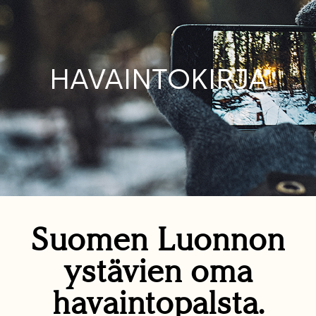
HAVAINTOKIRJA
Suomen Luonnon
ystävien oma
havaintopalsta.