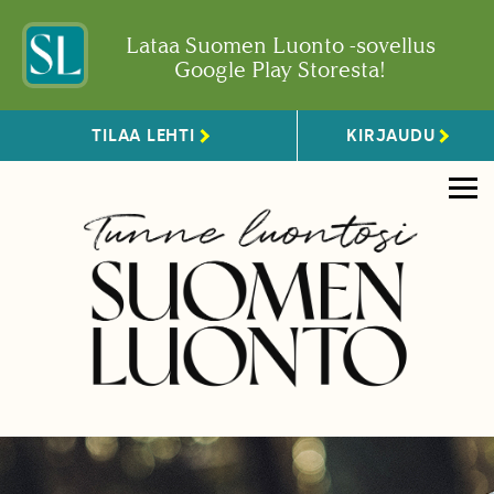
Lataa Suomen Luonto -sovellus
Google Play Storesta!
TILAA LEHTI
KIRJAUDU