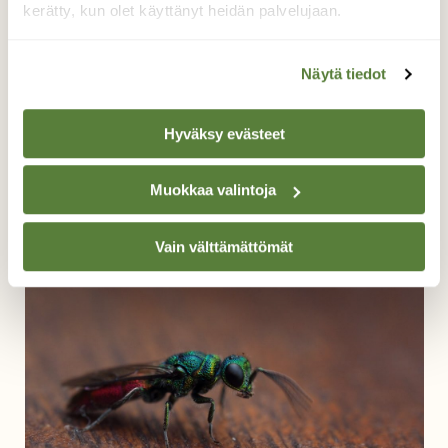
kerätty, kun olet käyttänyt heidän palvelujaan.
Näytä tiedot
Hyväksy evästeet
Suruvaipan siluetti
Muokkaa valintoja
Mikko Tahvanainen, Kouvola / Valkeala 3.8.2014
Vain välttämättömät