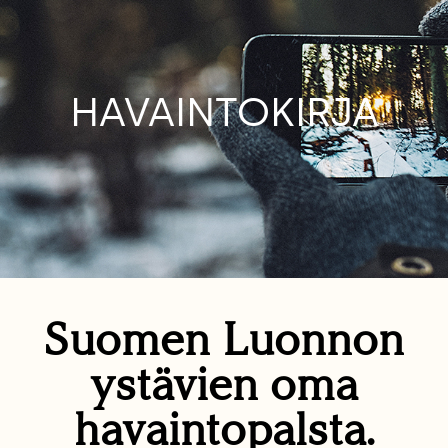
HAVAINTOKIRJA
Suomen Luonnon
ystävien oma
havaintopalsta.