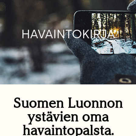
HAVAINTOKIRJA
Suomen Luonnon
ystävien oma
havaintopalsta.