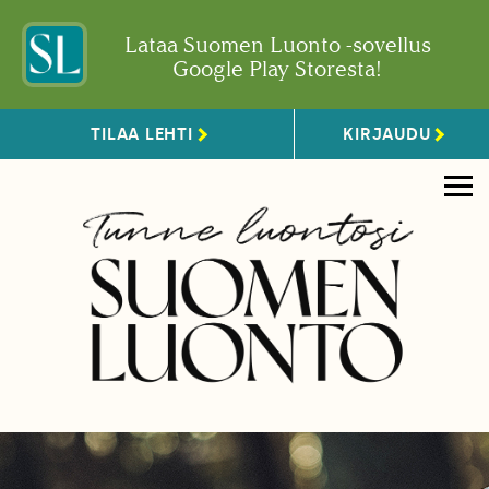
Lataa Suomen Luonto -sovellus
Google Play Storesta!
TILAA LEHTI
KIRJAUDU