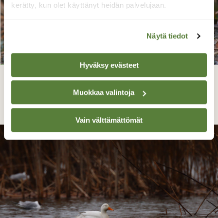
kerätty, kun olet käyttänyt heidän palvelujaan.
Näytä tiedot
Hyväksy evästeet
Kukkiva kangasvuokko
Muokkaa valintoja
Jukka Riikonen, Putikko, Punkaharju 29.3.14
Vain välttämättömät