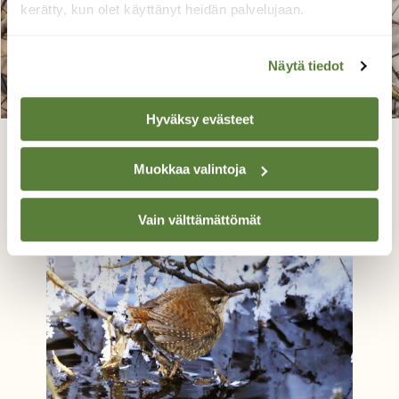
kerätty, kun olet käyttänyt heidän palvelujaan.
Näytä tiedot
Hyväksy evästeet
Ruokahetki
Muokkaa valintoja
Susanna Hannula, Turku 30.3.24
Vain välttämättömät