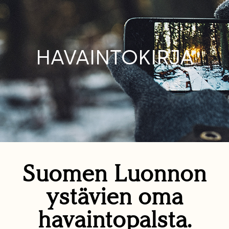
HAVAINTOKIRJA
Suomen Luonnon
ystävien oma
havaintopalsta.