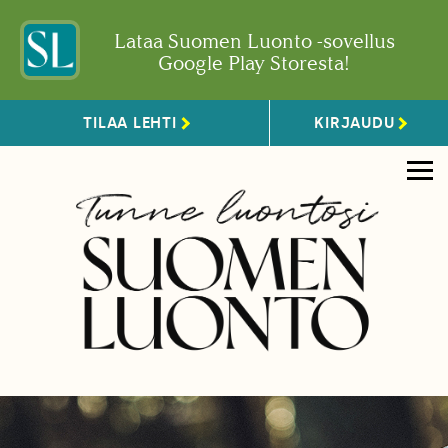
Lataa Suomen Luonto -sovellus
Google Play Storesta!
TILAA LEHTI
KIRJAUDU