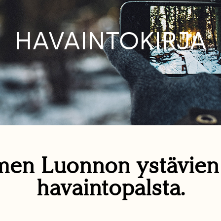
HAVAINTOKIRJA
en Luonnon ystävie
havaintopalsta.