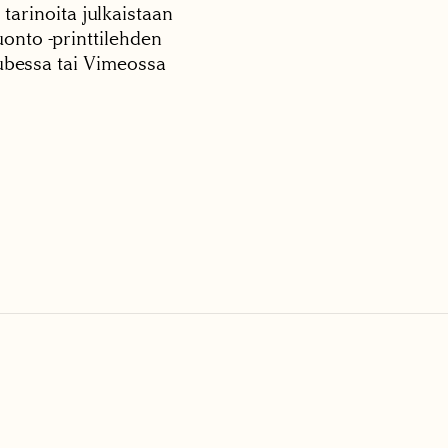
 tarinoita julkaistaan
onto -printtilehden
tubessa tai Vimeossa