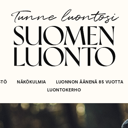
STÖ
NÄKÖKULMIA
LUONNON ÄÄNENÄ 85 VUOTTA
LUONTOKERHO