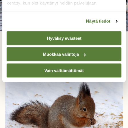
kerätty, kun olet käyttänyt heidän palvelujaan.
Näytä tiedot
Hyväksy evästeet
Keväistä katseltavaa, kauniit sinisorsat
Muokkaa valintoja
TOMMI KUJALA, OULU 4.3.2023
Vain välttämättömät