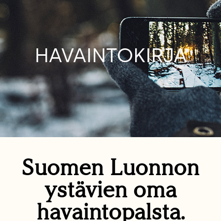
HAVAINTOKIRJA
Suomen Luonnon
ystävien oma
havaintopalsta.