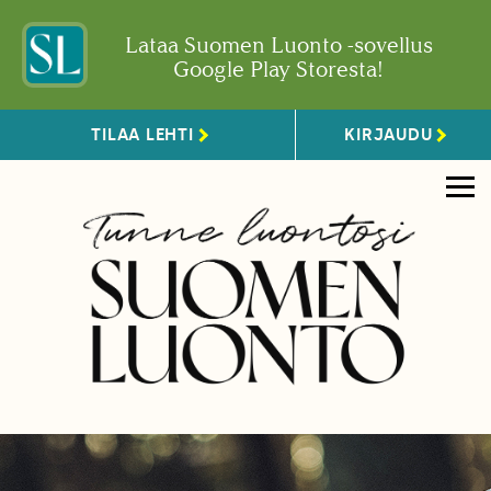
Lataa Suomen Luonto -sovellus
Google Play Storesta!
TILAA LEHTI
KIRJAUDU