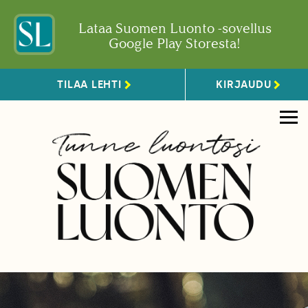
Lataa Suomen Luonto -sovellus
Google Play Storesta!
TILAA LEHTI
KIRJAUDU