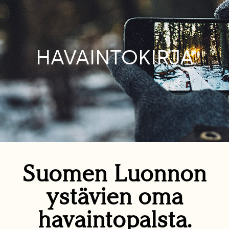
HAVAINTOKIRJA
Suomen Luonnon
ystävien oma
havaintopalsta.