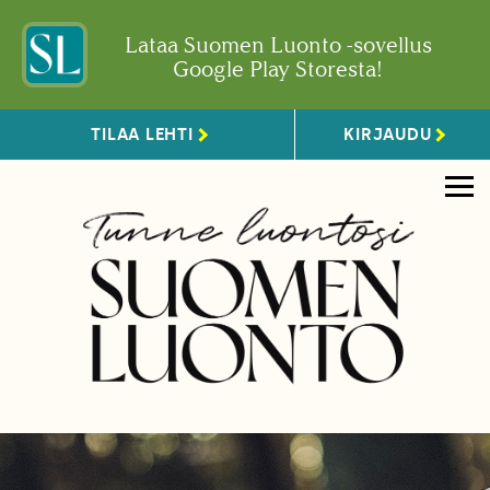
Lataa Suomen Luonto -sovellus
Google Play Storesta!
TILAA LEHTI
KIRJAUDU