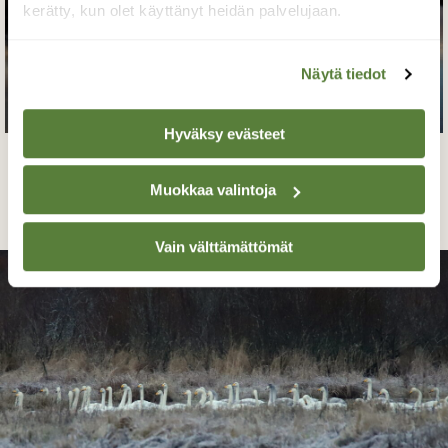
kerätty, kun olet käyttänyt heidän palvelujaan.
Näytä tiedot
Hyväksy evästeet
Aurinkoa näkyvissä
Muokkaa valintoja
sirpa jyske, Virrat 6.11-21
Vain välttämättömät