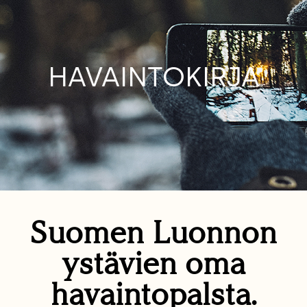
HAVAINTOKIRJA
Suomen Luonnon
ystävien oma
havaintopalsta.