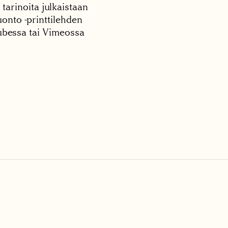
 tarinoita julkaistaan
onto -printtilehden
tubessa tai Vimeossa