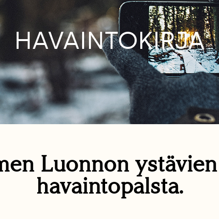
HAVAINTOKIRJA
en Luonnon ystävie
havaintopalsta.