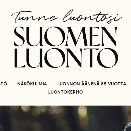
STÖ
NÄKÖKULMIA
LUONNON ÄÄNENÄ 85 VUOTTA
LUONTOKERHO