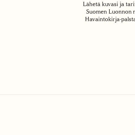
Lähetä kuvasi ja tari
Suomen Luonnon net
Havaintokirja-palst