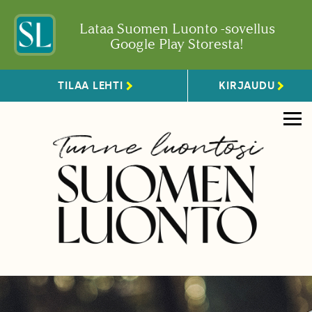
Lataa Suomen Luonto -sovellus
Google Play Storesta!
TILAA LEHTI
KIRJAUDU