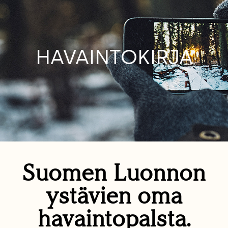
HAVAINTOKIRJA
Suomen Luonnon
ystävien oma
havaintopalsta.