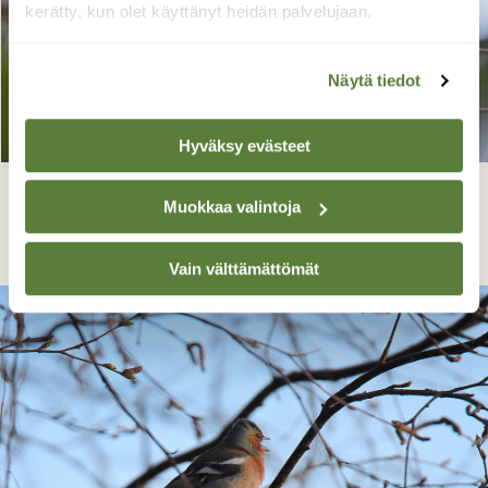
kerätty, kun olet käyttänyt heidän palvelujaan.
Näytä tiedot
Hyväksy evästeet
Punatulkku
Muokkaa valintoja
Kaarlo Asikainen, Iisalmi 17.5.2020
Vain välttämättömät