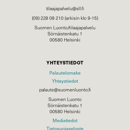
tilaajapalvelu@sll.fi
(09) 228 08 210 (arkisin klo 9-15)
Suomen Luonto/tilaajapalvelu
Sörnäistenkatu 1
00580 Helsinki
YHTEYSTIEDOT
Palautelomake
Yhteystiedot
palaute@suomenluonto.fi
Suomen Luonto
Sörnäistenkatu 1
00580 Helsinki
Mediatiedot
Tietosuojaseloste