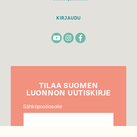
KIRJAUDU
TILAA
SUOMEN
LUONNON
UUTIS­KIRJE
Sähköpostiosoite
Hyväksyn tietojeni käytön uutiskirjeen