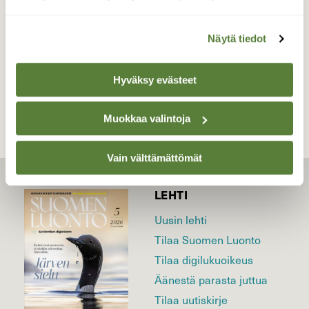
Valokuvaaja: Sakari Sipilä, Merikarvia 24.08.2015
Näytä tiedot
TAKAISIN LISTAAN
Hyväksy evästeet
Muokkaa valintoja
Vain välttämättömät
LEHTI
Uusin lehti
Tilaa Suomen Luonto
Tilaa digilukuoikeus
Äänestä parasta juttua
Tilaa uutiskirje