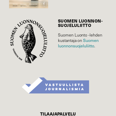
SUOMEN LUONNON­
SUOJELU­LIITTO
Suomen Luonto -lehden
Suomen
kustantaja on
luonnonsuojelu­liitto
.
TILAAJAPALVELU