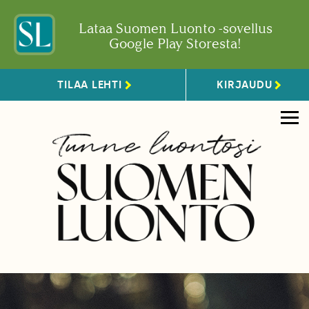
Lataa Suomen Luonto -sovellus
Google Play Storesta!
TILAA LEHTI
KIRJAUDU