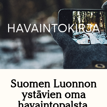
HAVAINTOKIRJA
Suomen Luonnon
ystävien oma
havaintopalsta.