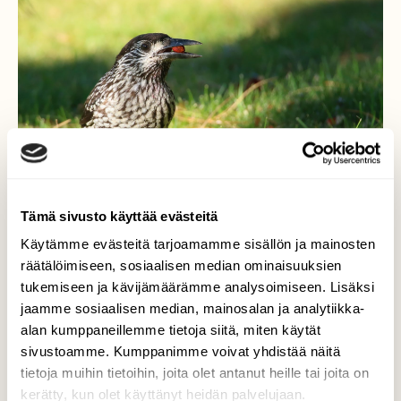
Tämä sivusto käyttää evästeitä
Käytämme evästeitä tarjoamamme sisällön ja mainosten
räätälöimiseen, sosiaalisen median ominaisuuksien
tukemiseen ja kävijämäärämme analysoimiseen. Lisäksi
Pähkinähakki ruokailee
jaamme sosiaalisen median, mainosalan ja analytiikka-
alan kumppaneillemme tietoja siitä, miten käytät
Pähkinähakki (itäinen alalaji) sembramännyn
sivustoamme. Kumppanimme voivat yhdistää näitä
siemen nokassaan.
tietoja muihin tietoihin, joita olet antanut heille tai joita on
kerätty, kun olet käyttänyt heidän palvelujaan.