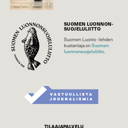
SUOMEN LUONNON­
SUOJELU­LIITTO
Suomen Luonto -lehden
Suomen
kustantaja on
luonnonsuojelu­liitto
.
TILAAJAPALVELU