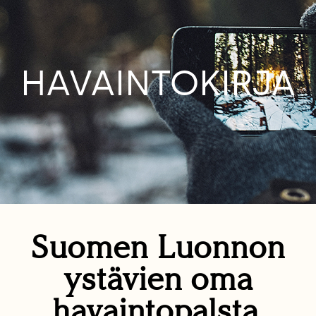
HAVAINTOKIRJA
Suomen Luonnon
ystävien oma
havaintopalsta.