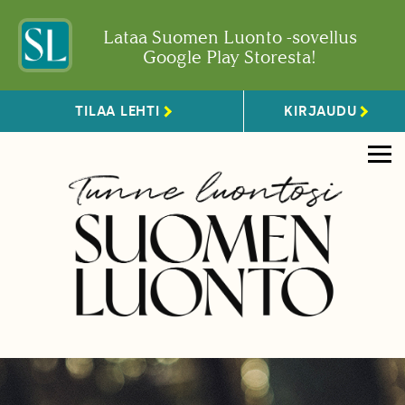
Lataa Suomen Luonto -sovellus
Google Play Storesta!
TILAA LEHTI
KIRJAUDU