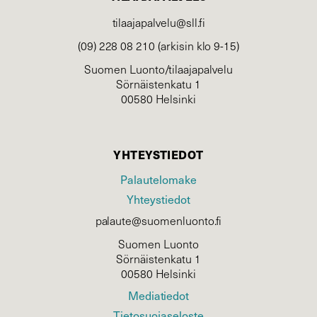
tilaajapalvelu@sll.fi
(09) 228 08 210 (arkisin klo 9-15)
Suomen Luonto/tilaajapalvelu
Sörnäistenkatu 1
00580 Helsinki
YHTEYSTIEDOT
Palautelomake
Yhteystiedot
palaute@suomenluonto.fi
Suomen Luonto
Sörnäistenkatu 1
00580 Helsinki
Mediatiedot
Tietosuojaseloste