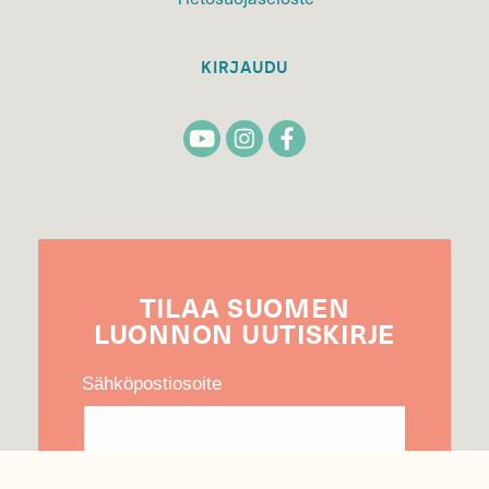
KIRJAUDU
TILAA
SUOMEN
LUONNON
UUTIS­KIRJE
Sähköpostiosoite
Hyväksyn tietojeni käytön uutiskirjeen