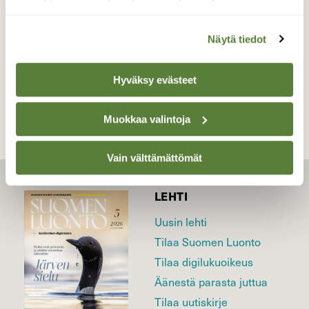
Valokuvaaja: Sakari Sipilä, Merikarvia 24.08.2015
Näytä tiedot
TAKAISIN LISTAAN
Hyväksy evästeet
Muokkaa valintoja
Vain välttämättömät
LEHTI
Uusin lehti
Tilaa Suomen Luonto
Tilaa digilukuoikeus
Äänestä parasta juttua
Tilaa uutiskirje