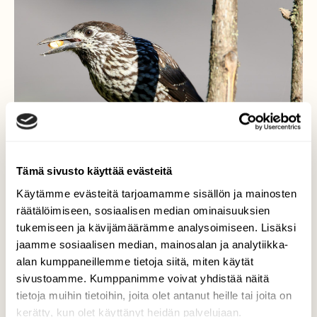
Tämä sivusto käyttää evästeitä
Käytämme evästeitä tarjoamamme sisällön ja mainosten
räätälöimiseen, sosiaalisen median ominaisuuksien
tukemiseen ja kävijämäärämme analysoimiseen. Lisäksi
Pähkinähakki ruokailee
jaamme sosiaalisen median, mainosalan ja analytiikka-
alan kumppaneillemme tietoja siitä, miten käytät
Pähkinähakki (itäinen alalaji) sembramännyn
sivustoamme. Kumppanimme voivat yhdistää näitä
siemen nokassa riukuaidalla.
tietoja muihin tietoihin, joita olet antanut heille tai joita on
kerätty, kun olet käyttänyt heidän palvelujaan.