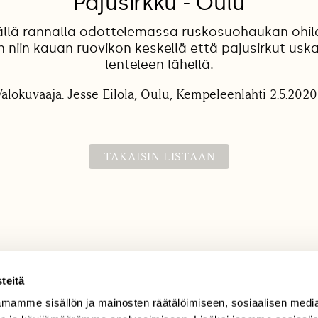
Pajusirkku - Oulu
ällä rannalla odottelemassa ruskosuohaukan ohil
n niin kauan ruovikon keskellä että pajusirkut usk
lenteleen lähellä.
alokuvaaja: Jesse Eilola, Oulu, Kempeleenlahti 2.5.202
TAKAISIN LISTAAN
teitä
mamme sisällön ja mainosten räätälöimiseen, sosiaalisen medi
TILAAJAPALVELU