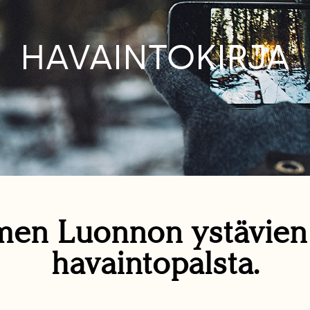
HAVAINTOKIRJA
en Luonnon ystävie
havaintopalsta.