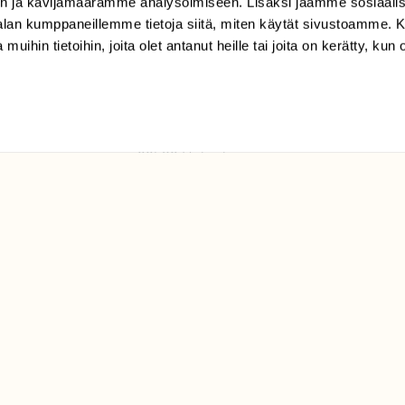
n ja kävijämäärämme analysoimiseen. Lisäksi jaamme sosiaali
tilaajapalvelu@sll.fi
-alan kumppaneillemme tietoja siitä, miten käytät sivustoamme
 muihin tietoihin, joita olet antanut heille tai joita on kerätty, kun 
(09) 228 08 210 (arkisin
klo 9-15)
Suomen
Luonto/tilaajapalvelu
Sörnäistenkatu 1
00580 Helsinki
ELU­
YHTEYSTIEDOT
ntaja on
Palautelomake
Yhteystiedot
palaute@suomenluonto.fi
Suomen Luonto
Sörnäistenkatu 1
00580 Helsinki
Mediatiedot