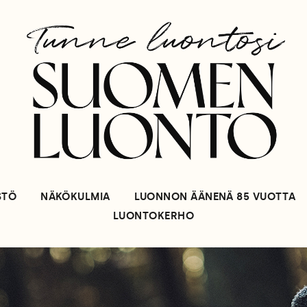
STÖ
NÄKÖKULMIA
LUONNON ÄÄNENÄ 85 VUOTTA
LUONTOKERHO