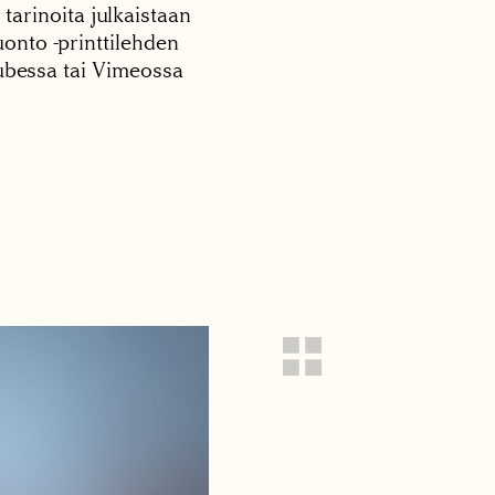
 tarinoita julkaistaan
onto -printtilehden
tubessa tai Vimeossa