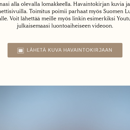
nasi alla olevalla lomakkeella. Havaintokirjan kuvia ja
tisivuilla. Toimitus poimii parhaat myös Suomen Lu
alle. Voit lähettää meille myös linkin esimerkiksi You
julkaisemaasi luontoaiheiseen videoon.
LÄHETÄ KUVA HAVAINTOKIRJAAN