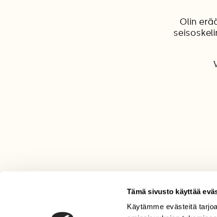
Olin erä
seisoskeli
V
Tämä sivusto käyttää eväs
Käytämme evästeitä tarjoa
LEHTI