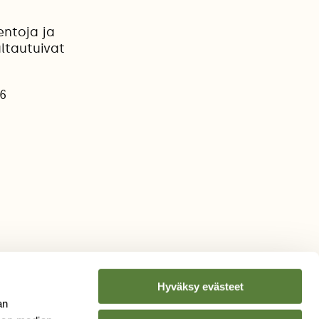
entoja ja
altautuivat
06
Hyväksy evästeet
an