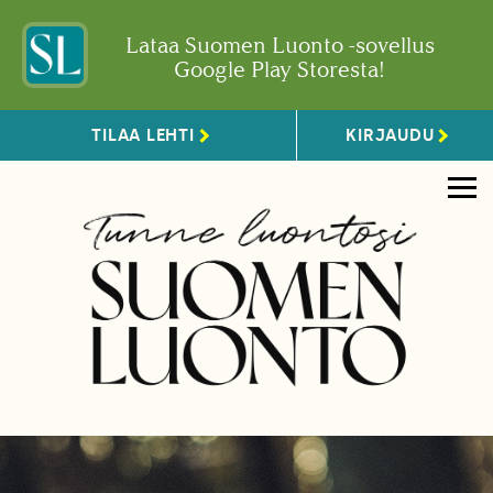
Lataa Suomen Luonto -sovellus
Google Play Storesta!
TILAA LEHTI
KIRJAUDU