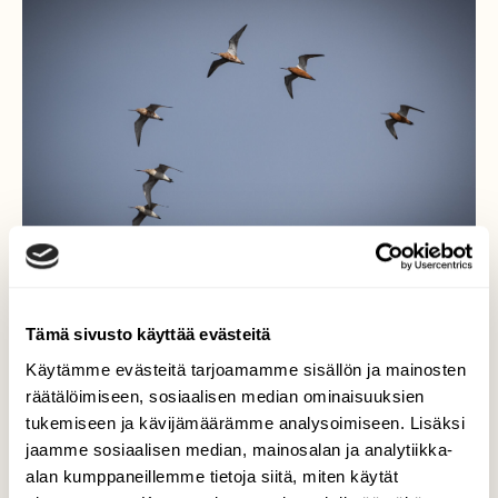
Tämä sivusto käyttää evästeitä
Käytämme evästeitä tarjoamamme sisällön ja mainosten
Punakuireja Oulunsalon
räätälöimiseen, sosiaalisen median ominaisuuksien
varjakassa
tukemiseen ja kävijämäärämme analysoimiseen. Lisäksi
jaamme sosiaalisen median, mainosalan ja analytiikka-
Otin ohi lentävästä laumasta kuvan ja
alan kumppaneillemme tietoja siitä, miten käytät
jälkeenpäin huomasin että olivat itselle