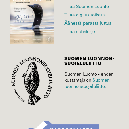
Tilaa Suomen Luonto
Tilaa digilukuoikeus
Äänestä parasta juttua
Tilaa uutiskirje
SUOMEN LUONNON­
SUOJELU­LIITTO
Suomen Luonto -lehden
kustantaja on
Suomen
luonnonsuojelu­liitto
.