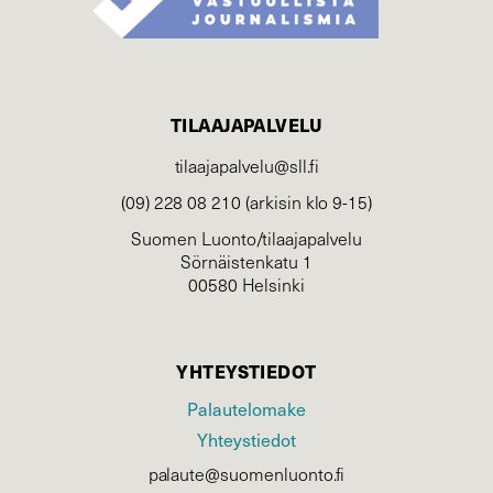
TILAAJAPALVELU
tilaajapalvelu@sll.fi
(09) 228 08 210 (arkisin klo 9-15)
Suomen Luonto/tilaajapalvelu
Sörnäistenkatu 1
00580 Helsinki
YHTEYSTIEDOT
Palautelomake
Yhteystiedot
palaute@suomenluonto.fi