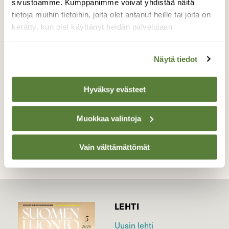
sivustoamme. Kumppanimme voivat yhdistää näitä
tuntemattomia lintuja. Korvasin oman älyn
tietoja muihin tietoihin, joita olet antanut heille tai joita on
tekoälyllä ja vastaus oli että ovat
kerätty, kun olet käyttänyt heidän palvelujaan.
punakuireja.
Valokuvaaja: Jesse Eilola, Oulunsalo, Varjakka
Näytä tiedot
2.5.2026
Hyväksy evästeet
TAKAISIN LISTAAN
Muokkaa valintoja
Vain välttämättömät
LEHTI
Uusin lehti