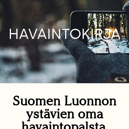
HAVAINTOKIRJA
Suomen Luonnon
ystävien oma
havaintopalsta.