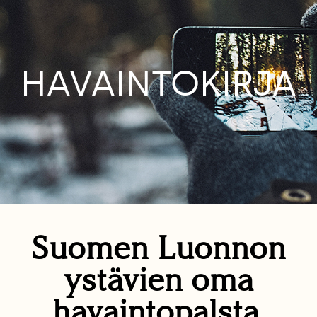
HAVAINTOKIRJA
Suomen Luonnon
ystävien oma
havaintopalsta.