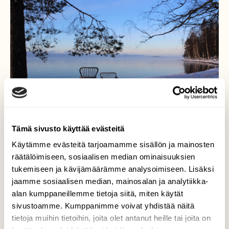
Tämä sivusto käyttää evästeitä
Käytämme evästeitä tarjoamamme sisällön ja mainosten
Pakkasusvaa
räätälöimiseen, sosiaalisen median ominaisuuksien
tukemiseen ja kävijämäärämme analysoimiseen. Lisäksi
Hyytävän kylmä tyyni pakkaspäivä saa
jaamme sosiaalisen median, mainosalan ja analytiikka-
järven höyryämään,
alan kumppaneillemme tietoja siitä, miten käytät
sivustoamme. Kumppanimme voivat yhdistää näitä
Valokuvaaja: Tiina Rautava, Höytiäinen,
Kontioniemi 29.11 21
tietoja muihin tietoihin, joita olet antanut heille tai joita on