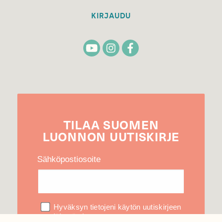
KIRJAUDU
TILAA
SUOMEN
LUONNON
UUTIS­KIRJE
Sähköpostiosoite
Hyväksyn tietojeni käytön uutiskirjeen
lähettämiseen