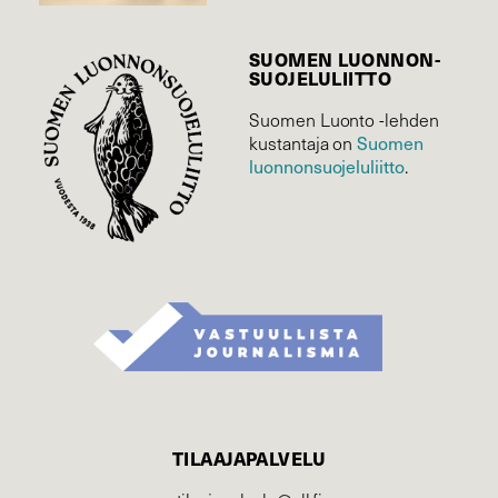
SUOMEN LUONNON­
SUOJELU­LIITTO
Suomen Luonto -lehden
Suomen
kustantaja on
luonnonsuojelu­liitto
.
TILAAJAPALVELU