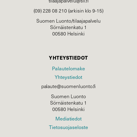
tilaajapalvelu@sll.fi
(09) 228 08 210 (arkisin klo 9-15)
Suomen Luonto/tilaajapalvelu
Sörnäistenkatu 1
00580 Helsinki
YHTEYSTIEDOT
Palautelomake
Yhteystiedot
palaute@suomenluonto.fi
Suomen Luonto
Sörnäistenkatu 1
00580 Helsinki
Mediatiedot
Tietosuojaseloste