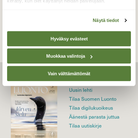
kerätty, kun olet käyttänyt heidän palvelujaan.
Näytä tiedot
TAKAISIN LISTAAN
Hyväksy evästeet
Muokkaa valintoja
Vain välttämättömät
LEHTI
Uusin lehti
Tilaa Suomen Luonto
Tilaa digilukuoikeus
Äänestä parasta juttua
Tilaa uutiskirje