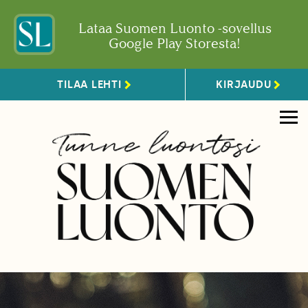
Lataa Suomen Luonto -sovellus
Google Play Storesta!
TILAA LEHTI
KIRJAUDU