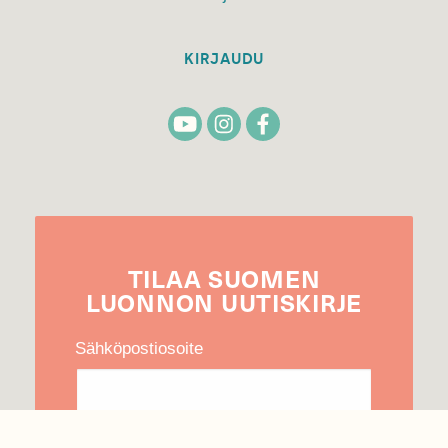
KIRJAUDU
TILAA
SUOMEN
LUONNON
UUTIS­KIRJE
Sähköpostiosoite
Hyväksyn tietojeni käytön uutiskirjeen