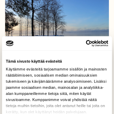
Tämä sivusto käyttää evästeitä
Käytämme evästeitä tarjoamamme sisällön ja mainosten
räätälöimiseen, sosiaalisen median ominaisuuksien
tukemiseen ja kävijämäärämme analysoimiseen. Lisäksi
Tyyni ja pakkasta
jaamme sosiaalisen median, mainosalan ja analytiikka-
alan kumppaneillemme tietoja siitä, miten käytät
Usvaa nousee
sivustoamme. Kumppanimme voivat yhdistää näitä
tietoja muihin tietoihin, joita olet antanut heille tai joita on
Valokuvaaja: Tiina Rautava, Höytiäinen,
kerätty, kun olet käyttänyt heidän palvelujaan.