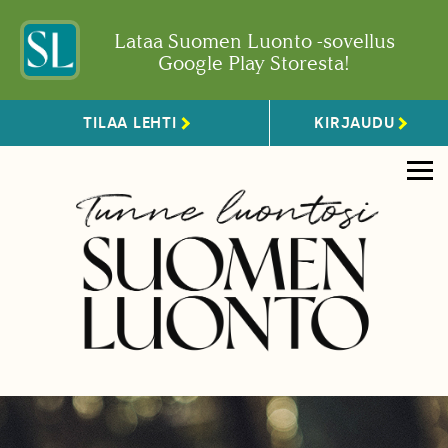
Lataa Suomen Luonto -sovellus
Google Play Storesta!
TILAA LEHTI
KIRJAUDU