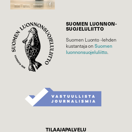
SUOMEN LUONNON­
SUOJELU­LIITTO
Suomen Luonto -lehden
kustantaja on
Suomen
luonnonsuojelu­liitto
.
TILAAJAPALVELU