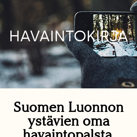
HAVAINTOKIRJA
Suomen Luonnon
ystävien oma
havaintopalsta.