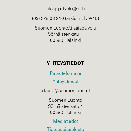
tilaajapalvelu@sll.fi
(09) 228 08 210 (arkisin klo 9-15)
Suomen Luonto/tilaajapalvelu
Sörnäistenkatu 1
00580 Helsinki
YHTEYSTIEDOT
Palautelomake
Yhteystiedot
palaute@suomenluonto.fi
Suomen Luonto
Sörnäistenkatu 1
00580 Helsinki
Mediatiedot
Tietosuojaseloste