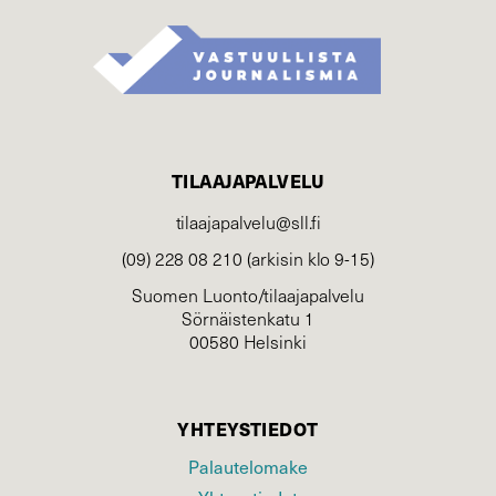
TILAAJAPALVELU
tilaajapalvelu@sll.fi
(09) 228 08 210 (arkisin klo 9-15)
Suomen Luonto/tilaajapalvelu
Sörnäistenkatu 1
00580 Helsinki
YHTEYSTIEDOT
Palautelomake