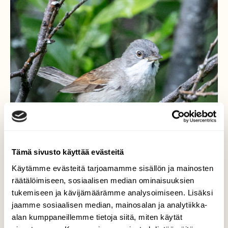
Tämä sivusto käyttää evästeitä
Käytämme evästeitä tarjoamamme sisällön ja mainosten
räätälöimiseen, sosiaalisen median ominaisuuksien
tukemiseen ja kävijämäärämme analysoimiseen. Lisäksi
Pensaskerttu pajukossa
jaamme sosiaalisen median, mainosalan ja analytiikka-
alan kumppaneillemme tietoja siitä, miten käytät
Pensaskerttua säesti lehtokerttu ja