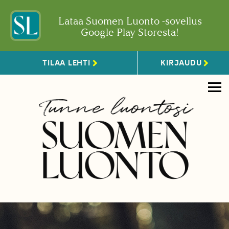
Lataa Suomen Luonto -sovellus
Google Play Storesta!
TILAA LEHTI
KIRJAUDU