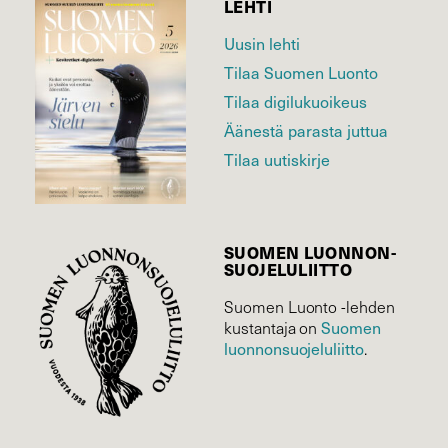
LEHTI
Uusin lehti
Tilaa Suomen Luonto
Tilaa digilukuoikeus
Äänestä parasta juttua
Tilaa uutiskirje
SUOMEN LUONNON­
SUOJELU­LIITTO
Suomen Luonto -lehden
kustantaja on
Suomen
luonnonsuojelu­liitto
.