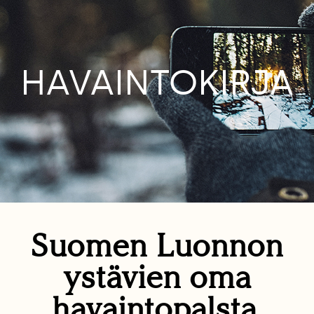
HAVAINTOKIRJA
Suomen Luonnon
ystävien oma
havaintopalsta.