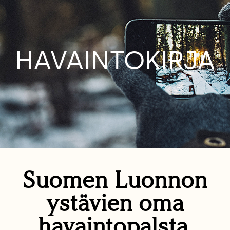
HAVAINTOKIRJA
Suomen Luonnon
ystävien oma
havaintopalsta.