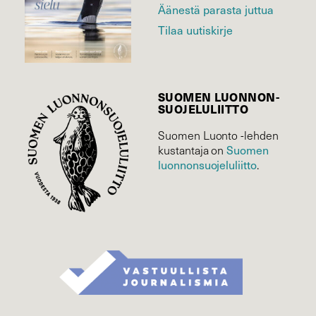
Äänestä parasta juttua
Tilaa uutiskirje
SUOMEN LUONNON­
SUOJELU­LIITTO
Suomen Luonto -lehden
Suomen
kustantaja on
luonnonsuojelu­liitto
.