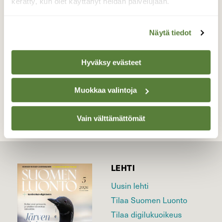
19.6.2026 Klo:23.30
kerätty, kun olet käyttänyt heidän palvelujaan.
Valokuvaaja: Juhani Peltonen, Hämeenlinna
19.6.2026
Näytä tiedot
Hyväksy evästeet
TAKAISIN LISTAAN
Muokkaa valintoja
Vain välttämättömät
LEHTI
Uusin lehti
Tilaa Suomen Luonto
Tilaa digilukuoikeus