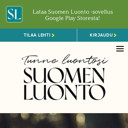
Lataa Suomen Luonto -sovellus
Google Play Storesta!
TILAA LEHTI
KIRJAUDU