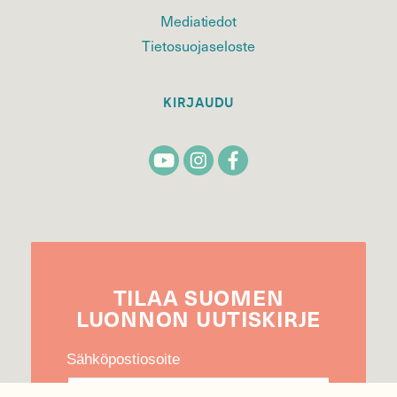
Mediatiedot
Tietosuojaseloste
KIRJAUDU
TILAA
SUOMEN
LUONNON
UUTIS­KIRJE
Sähköpostiosoite