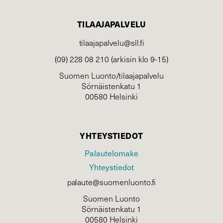
TILAAJAPALVELU
tilaajapalvelu@sll.fi
(09) 228 08 210 (arkisin klo 9-15)
Suomen Luonto/tilaajapalvelu
Sörnäistenkatu 1
00580 Helsinki
YHTEYSTIEDOT
Palautelomake
Yhteystiedot
palaute@suomenluonto.fi
Suomen Luonto
Sörnäistenkatu 1
00580 Helsinki