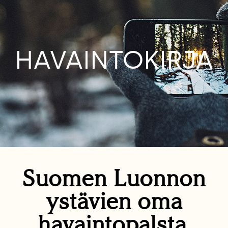
HAVAINTOKIRJA
Suomen Luonnon
ystävien oma
havaintopalsta.