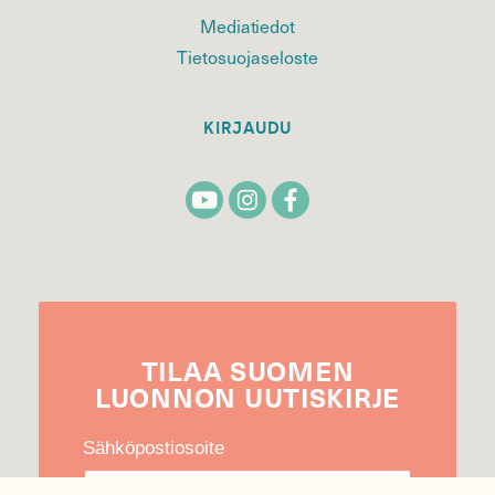
Mediatiedot
Tietosuojaseloste
KIRJAUDU
TILAA
SUOMEN
LUONNON
UUTIS­KIRJE
Sähköpostiosoite