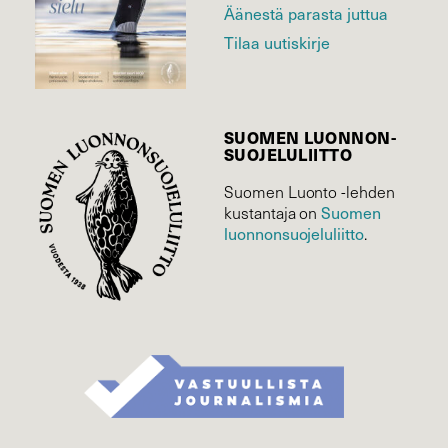
Äänestä parasta juttua
Tilaa uutiskirje
SUOMEN LUONNON­
SUOJELU­LIITTO
Suomen Luonto -lehden
Suomen
kustantaja on
luonnonsuojelu­liitto
.