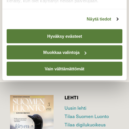
Katumajärvi, Hämeenlinna
kerätty, kun olet käyttänyt heidän palvelujaan.
Valokuvaaja: Juhani Peltonen, Hämeenlinna
19.6.2026
Näytä tiedot
Hyväksy evästeet
TAKAISIN LISTAAN
Muokkaa valintoja
Vain välttämättömät
LEHTI
Uusin lehti
Tilaa Suomen Luonto
Tilaa digilukuoikeus