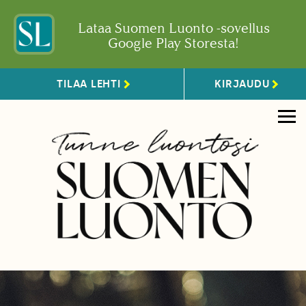
Lataa Suomen Luonto -sovellus
Google Play Storesta!
TILAA LEHTI
KIRJAUDU