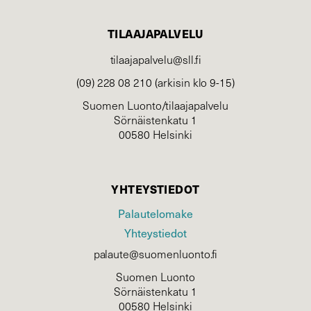
TILAAJAPALVELU
tilaajapalvelu@sll.fi
(09) 228 08 210 (arkisin klo 9-15)
Suomen Luonto/tilaajapalvelu
Sörnäistenkatu 1
00580 Helsinki
YHTEYSTIEDOT
Palautelomake
Yhteystiedot
palaute@suomenluonto.fi
Suomen Luonto
Sörnäistenkatu 1
00580 Helsinki