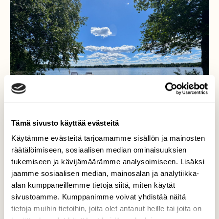
Tämä sivusto käyttää evästeitä
Käytämme evästeitä tarjoamamme sisällön ja mainosten
räätälöimiseen, sosiaalisen median ominaisuuksien
tukemiseen ja kävijämäärämme analysoimiseen. Lisäksi
jaamme sosiaalisen median, mainosalan ja analytiikka-
Juhannusaatto
alan kumppaneillemme tietoja siitä, miten käytät
sivustoamme. Kumppanimme voivat yhdistää näitä
Juhannusaatto 19.6.2026 Klo:13.20.
tietoja muihin tietoihin, joita olet antanut heille tai joita on