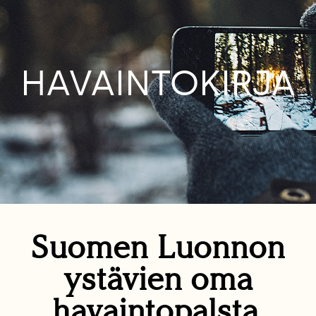
HAVAINTOKIRJA
Suomen Luonnon
ystävien oma
havaintopalsta.