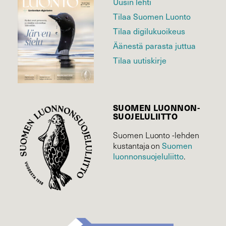
Uusin lehti
Tilaa Suomen Luonto
Tilaa digilukuoikeus
Äänestä parasta juttua
Tilaa uutiskirje
SUOMEN LUONNON­
SUOJELU­LIITTO
Suomen Luonto -lehden
Suomen
kustantaja on
luonnonsuojelu­liitto
.