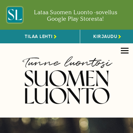
Lataa Suomen Luonto -sovellus
Google Play Storesta!
TILAA LEHTI
KIRJAUDU