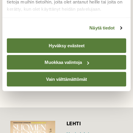
tietoja muihin tietoihin, joita olet antanut heille tai joita on
Kuvan mahdollisesti sulkakoipokorento oli
kerätty, kun olet käyttänyt heidän palvelujaan.
ainakin minulle uusi havainto, vaikka
tytönkorentoja olikin runsaasti liikkeellä joen
Näytä tiedot
varrella aurinkoisessa säässä.
Valokuvaaja: Hannu Tikkanen, Kajaani 20.6.2026
Hyväksy evästeet
Muokkaa valintoja
TAKAISIN LISTAAN
Vain välttämättömät
LEHTI