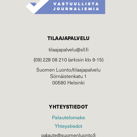
TILAAJAPALVELU
tilaajapalvelu@sll.fi
(09) 228 08 210 (arkisin klo 9-15)
Suomen Luonto/tilaajapalvelu
Sörnäistenkatu 1
00580 Helsinki
YHTEYSTIEDOT
Palautelomake
Yhteystiedot
palaute@suomenluonto.fi