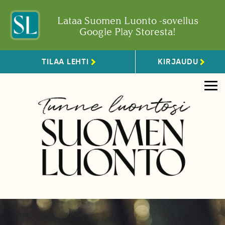
Lataa Suomen Luonto -sovellus
Google Play Storesta!
TILAA LEHTI
KIRJAUDU