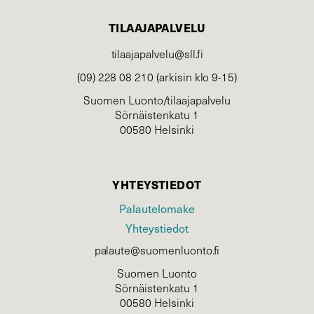
TILAAJAPALVELU
tilaajapalvelu@sll.fi
(09) 228 08 210 (arkisin klo 9-15)
Suomen Luonto/tilaajapalvelu
Sörnäistenkatu 1
00580 Helsinki
YHTEYSTIEDOT
Palautelomake
Yhteystiedot
palaute@suomenluonto.fi
Suomen Luonto
Sörnäistenkatu 1
00580 Helsinki