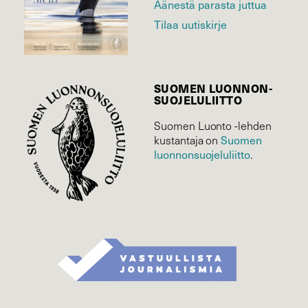
Äänestä parasta juttua
Tilaa uutiskirje
SUOMEN LUONNON­
SUOJELU­LIITTO
Suomen Luonto -lehden
kustantaja on
Suomen
luonnonsuojelu­liitto
.