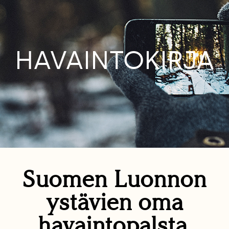
HAVAINTOKIRJA
Suomen Luonnon
ystävien oma
havaintopalsta.