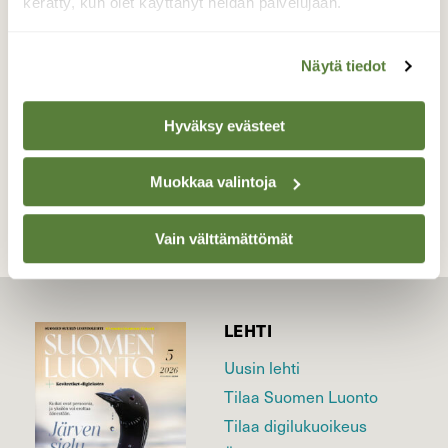
kerätty, kun olet käyttänyt heidän palvelujaan.
Valokuvaaja: Reijo Juurinen, Nuuksion
kansallispuisto Huhtikuu
Näytä tiedot
Hyväksy evästeet
TAKAISIN LISTAAN
Muokkaa valintoja
Vain välttämättömät
LEHTI
Uusin lehti
Tilaa Suomen Luonto
Tilaa digilukuoikeus