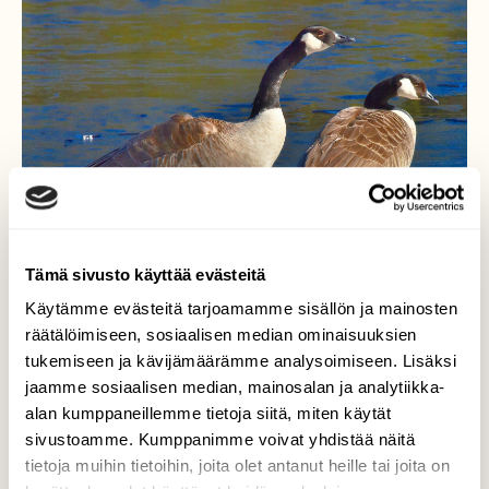
Tämä sivusto käyttää evästeitä
Käytämme evästeitä tarjoamamme sisällön ja mainosten
räätälöimiseen, sosiaalisen median ominaisuuksien
tukemiseen ja kävijämäärämme analysoimiseen. Lisäksi
jaamme sosiaalisen median, mainosalan ja analytiikka-
Pesä haaveita
alan kumppaneillemme tietoja siitä, miten käytät
sivustoamme. Kumppanimme voivat yhdistää näitä
Kanadanhanhilla. Sama pariskunta, kuin
tietoja muihin tietoihin, joita olet antanut heille tai joita on
viime vuonnakin.