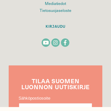
Mediatiedot
Tietosuojaseloste
KIRJAUDU
TILAA
SUOMEN
LUONNON
UUTIS­KIRJE
Sähköpostiosoite