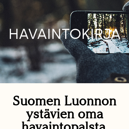
HAVAINTOKIRJA
Suomen Luonnon
ystävien oma
havaintopalsta.