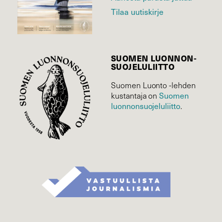
Tilaa uutiskirje
SUOMEN LUONNON­
SUOJELU­LIITTO
Suomen Luonto -lehden
Suomen
kustantaja on
luonnonsuojelu­liitto
.