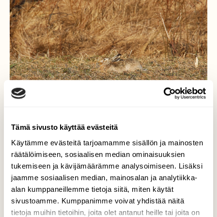
Tämä sivusto käyttää evästeitä
Käytämme evästeitä tarjoamamme sisällön ja mainosten
räätälöimiseen, sosiaalisen median ominaisuuksien
Rusakko
tukemiseen ja kävijämäärämme analysoimiseen. Lisäksi
jaamme sosiaalisen median, mainosalan ja analytiikka-
Valkoiset metsäjänikset loistavat
alan kumppaneillemme tietoja siitä, miten käytät
lumettomalla maalla, mutta rusakko
sivustoamme. Kumppanimme voivat yhdistää näitä
kätekytyy maastoon.
tietoja muihin tietoihin, joita olet antanut heille tai joita on