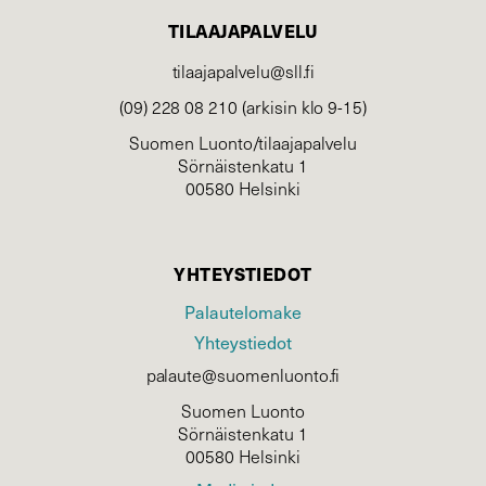
TILAAJAPALVELU
tilaajapalvelu@sll.fi
(09) 228 08 210 (arkisin klo 9-15)
Suomen Luonto/tilaajapalvelu
Sörnäistenkatu 1
00580 Helsinki
YHTEYSTIEDOT
Palautelomake
Yhteystiedot
palaute@suomenluonto.fi
Suomen Luonto
Sörnäistenkatu 1
00580 Helsinki