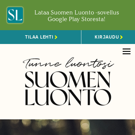
Lataa Suomen Luonto -sovellus
Google Play Storesta!
TILAA LEHTI
KIRJAUDU