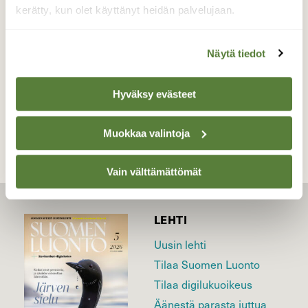
kerätty, kun olet käyttänyt heidän palvelujaan.
Valokuvaaja: Jaana Saarelainen, Kuurna, Joensuu
8.4.2026
Näytä tiedot
TAKAISIN LISTAAN
Hyväksy evästeet
Muokkaa valintoja
Vain välttämättömät
LEHTI
Uusin lehti
Tilaa Suomen Luonto
Tilaa digilukuoikeus
Äänestä parasta juttua