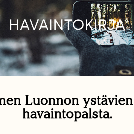
HAVAINTOKIRJA
en Luonnon ystävie
havaintopalsta.