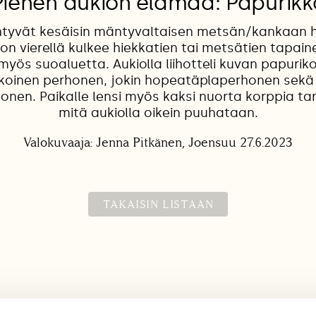
Pienen aukion elämää: Papurikk
htyvät kesäisin mäntyvaltaisen metsän/kankaan h
ion vierellä kulkee hiekkatien tai metsätien tapai
 myös suoaluetta. Aukiolla liihotteli kuvan papuriko
oinen perhonen, jokin hopeatäplaperhonen sekä si
onen. Paikalle lensi myös kaksi nuorta korppia t
mitä aukiolla oikein puuhataan.
Valokuvaaja: Jenna Pitkänen, Joensuu 27.6.2023
TAKAISIN LISTAAN