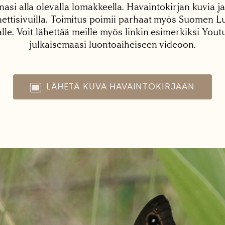
nasi alla olevalla lomakkeella. Havaintokirjan kuvia ja
tisivuilla. Toimitus poimii parhaat myös Suomen Lu
alle. Voit lähettää meille myös linkin esimerkiksi You
julkaisemaasi luontoaiheiseen videoon.
LÄHETÄ KUVA HAVAINTOKIRJAAN