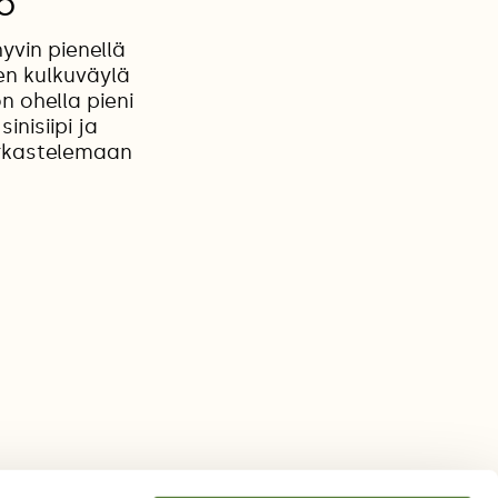
o
yvin pienellä
nen kulkuväylä
n ohella pieni
nisiipi ja
arkastelemaan