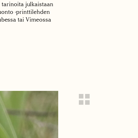
 tarinoita julkaistaan
onto -printtilehden
tubessa tai Vimeossa