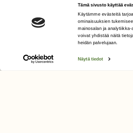
Tämä sivusto käyttää eväs
Käytämme evästeitä tarjoa
LEHTI
ominaisuuksien tukemisee
Uusin lehti
mainosalan ja analytiikka
Tilaa Suomen Luonto
voivat yhdistää näitä tietoja
heidän palvelujaan.
Tilaa digilukuoikeus
Äänestä parasta juttua
Näytä tiedot
Tilaa uutiskirje
SUOMEN LUONNON­SUOJ
LIITTO
Suomen Luonto -lehden kusta
Suomen luonnonsuojelu­liitto
.