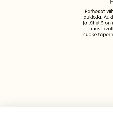
Perhoset vii
aukiolla. Auk
ja lähellä on
mustavalk
suokeltaperh