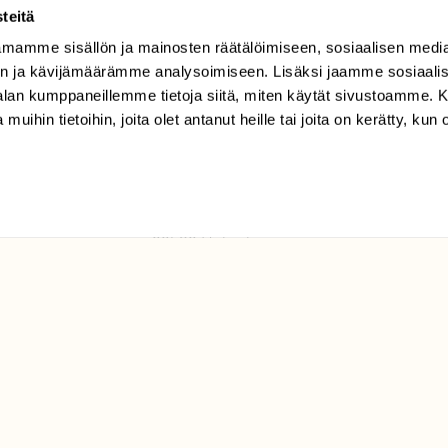
teitä
mamme sisällön ja mainosten räätälöimiseen, sosiaalisen medi
TILAAJAPALVELU
n ja kävijämäärämme analysoimiseen. Lisäksi jaamme sosiaali
tilaajapalvelu@sll.fi
-alan kumppaneillemme tietoja siitä, miten käytät sivustoamme
 muihin tietoihin, joita olet antanut heille tai joita on kerätty, kun 
(09) 228 08 210 (arkisin
klo 9-15)
Suomen
Luonto/tilaajapalvelu
Sörnäistenkatu 1
00580 Helsinki
ELU­
YHTEYSTIEDOT
ntaja on
Palautelomake
Yhteystiedot
palaute@suomenluonto.fi
Suomen Luonto