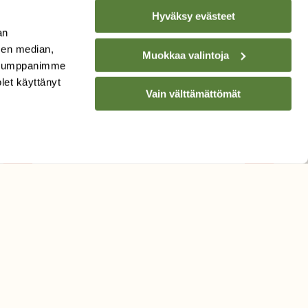
Hyväksy evästeet
an
sen median,
Muokkaa valintoja
. Kumppanimme
TILAA
SUOMEN
olet käyttänyt
LUONNON
UUTIS­KIRJE
Vain välttämättömät
Sähköpostiosoite
Hyväksyn tietojeni käytön
uutiskirjeen lähettämiseen
Tietosuojaseloste