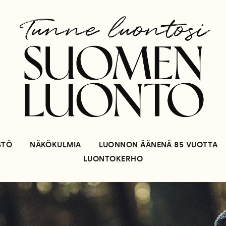
STÖ
NÄKÖKULMIA
LUONNON ÄÄNENÄ 85 VUOTTA
LUONTOKERHO