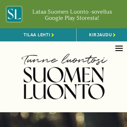
Lataa Suomen Luonto -sovellus
Google Play Storesta!
TILAA LEHTI
KIRJAUDU