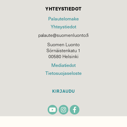
YHTEYSTIEDOT
Palautelomake
Yhteystiedot
palaute@suomenluonto.fi
Suomen Luonto
Sörnäistenkatu 1
00580 Helsinki
Mediatiedot
Tietosuojaseloste
KIRJAUDU