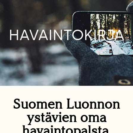
HAVAINTOKIRJA
Suomen Luonnon
ystävien oma
havaintopalsta.