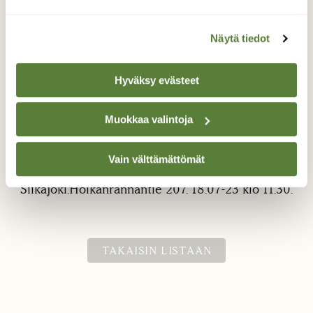
Näytä tiedot
Hyväksy evästeet
Pihtijokikorento.
Muokkaa valintoja
Lensi Siikajoen vieressä olevan mökin pihaan.
Vain välttämättömät
Valokuvaaja: Jouni Roppola., Paavola
Siikajoki.Hoikanrannantie 207. 18.07-23 klo 11.30.
TAKAISIN LISTAAN