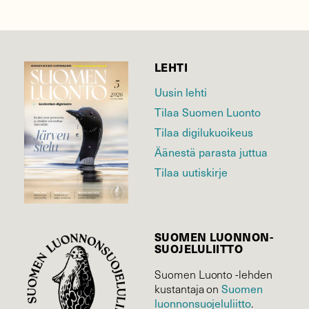
LEHTI
Uusin lehti
Tilaa Suomen Luonto
Tilaa digilukuoikeus
Äänestä parasta juttua
Tilaa uutiskirje
SUOMEN LUONNON­
SUOJELU­LIITTO
Suomen Luonto -lehden
Suomen
kustantaja on
luonnonsuojelu­liitto
.