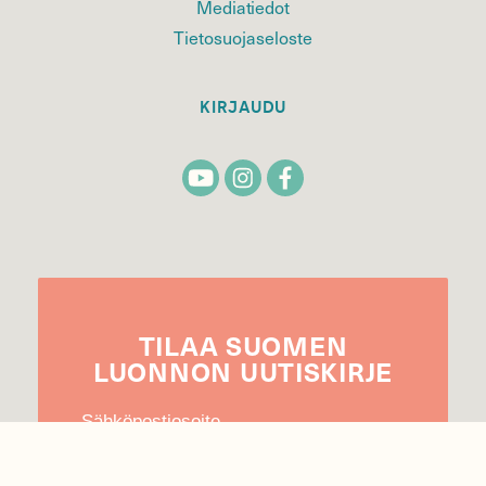
Mediatiedot
Tietosuojaseloste
KIRJAUDU
TILAA
SUOMEN
LUONNON
UUTIS­KIRJE
Sähköpostiosoite