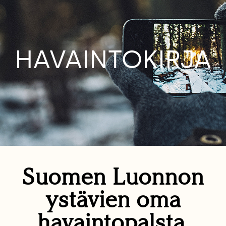
HAVAINTOKIRJA
Suomen Luonnon
ystävien oma
havaintopalsta.