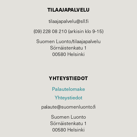
TILAAJAPALVELU
tilaajapalvelu@sll.fi
(09) 228 08 210 (arkisin klo 9-15)
Suomen Luonto/tilaajapalvelu
Sörnäistenkatu 1
00580 Helsinki
YHTEYSTIEDOT
Palautelomake
Yhteystiedot
palaute@suomenluonto.fi
Suomen Luonto
Sörnäistenkatu 1
00580 Helsinki