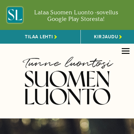
Lataa Suomen Luonto -sovellus
Google Play Storesta!
TILAA LEHTI
KIRJAUDU