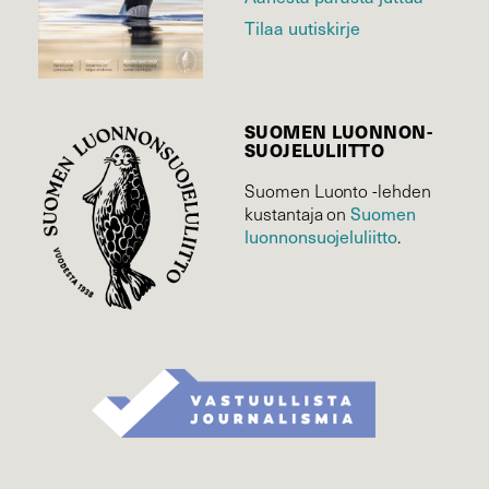
Tilaa uutiskirje
SUOMEN LUONNON­
SUOJELU­LIITTO
Suomen Luonto -lehden
Suomen
kustantaja on
luonnonsuojelu­liitto
.