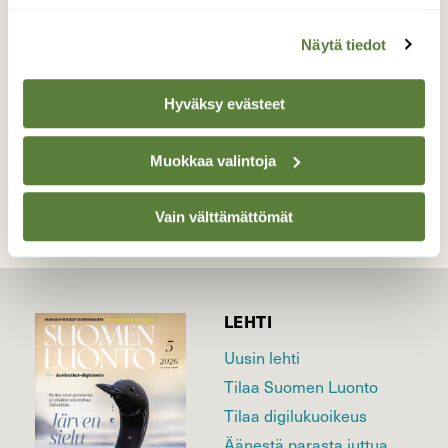
Nyt on paljon kukkia monissa pensaissa.
Näytä tiedot
Valokuvaaja: Reijo Juurinen, Helsinki Toukokuu
Hyväksy evästeet
TAKAISIN LISTAAN
Muokkaa valintoja
Vain välttämättömät
LEHTI
Uusin lehti
Tilaa Suomen Luonto
Tilaa digilukuoikeus
Äänestä parasta juttua