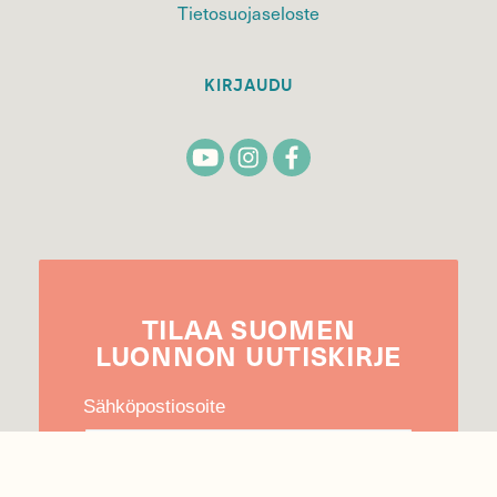
Tietosuojaseloste
KIRJAUDU
TILAA
SUOMEN
LUONNON
UUTIS­KIRJE
Sähköpostiosoite