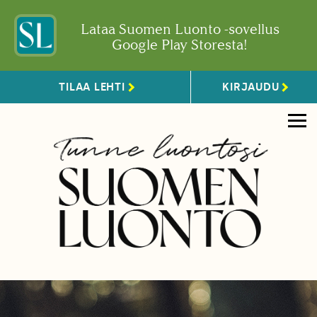
Lataa Suomen Luonto -sovellus
Google Play Storesta!
TILAA LEHTI
KIRJAUDU