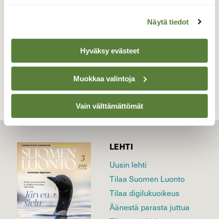
Valokuvaaja: Reijo Juurinen, Töölönlahti Toukokuu
Näytä tiedot
Hyväksy evästeet
TAKAISIN LISTAAN
Muokkaa valintoja
Vain välttämättömät
LEHTI
Uusin lehti
Tilaa Suomen Luonto
Tilaa digilukuoikeus
Äänestä parasta juttua