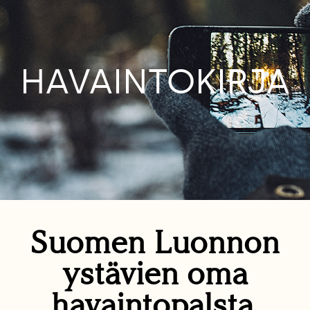
HAVAINTOKIRJA
Suomen Luonnon
ystävien oma
havaintopalsta.