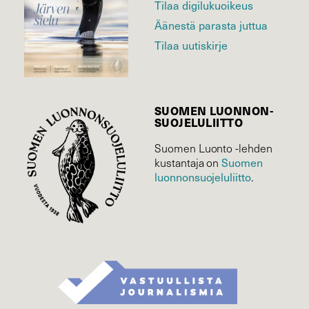
Tilaa digilukuoikeus
Äänestä parasta juttua
Tilaa uutiskirje
SUOMEN LUONNON­
SUOJELU­LIITTO
Suomen Luonto -lehden
Suomen
kustantaja on
luonnonsuojelu­liitto
.