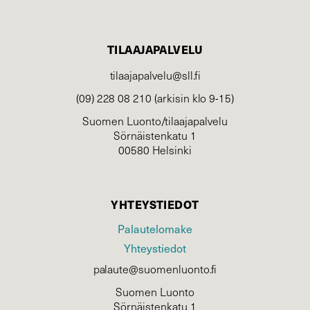
TILAAJAPALVELU
tilaajapalvelu@sll.fi
(09) 228 08 210 (arkisin klo 9-15)
Suomen Luonto/tilaajapalvelu
Sörnäistenkatu 1
00580 Helsinki
YHTEYSTIEDOT
Palautelomake
Yhteystiedot
palaute@suomenluonto.fi
Suomen Luonto
Sörnäistenkatu 1