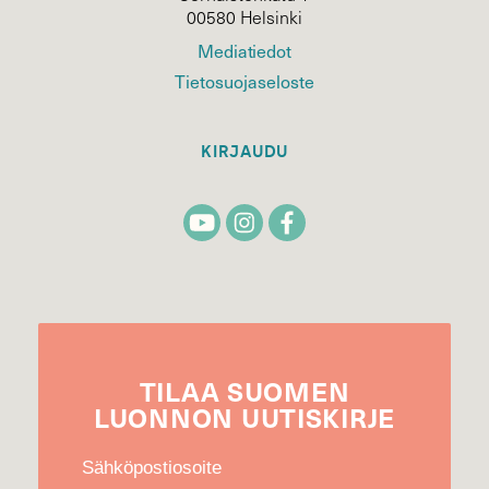
00580 Helsinki
Mediatiedot
Tietosuojaseloste
KIRJAUDU
TILAA
SUOMEN
LUONNON
UUTIS­KIRJE
Sähköpostiosoite