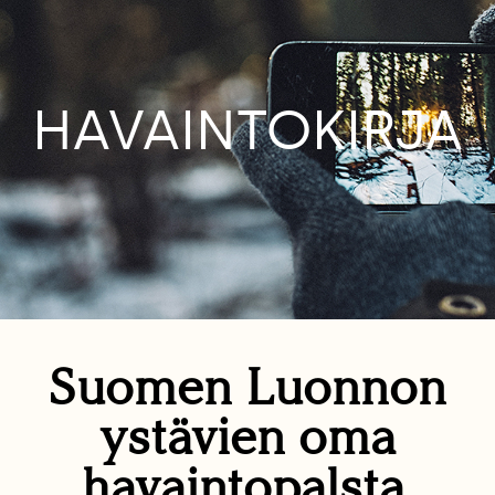
HAVAINTOKIRJA
Suomen Luonnon
ystävien oma
havaintopalsta.