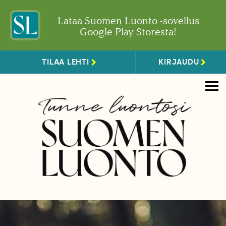
Lataa Suomen Luonto -sovellus
Google Play Storesta!
TILAA LEHTI
KIRJAUDU