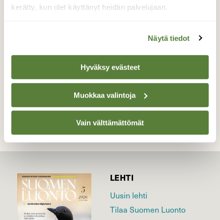
LENS TUNNISTI VIRHEELLISESTI
kerätty, kun olet käyttänyt heidän palvelujaan.
PIHLAJAPERHOSEKSI SORRY.
Valokuvaaja: Jouni Roppola, Saarikoskentie Paavola
Näytä tiedot
Siikajoki. 29.06 2026
Hyväksy evästeet
TAKAISIN LISTAAN
Muokkaa valintoja
Vain välttämättömät
LEHTI
Uusin lehti
Tilaa Suomen Luonto