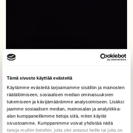
Tämä sivusto käyttää evästeitä
Käytämme evästeitä tarjoamamme sisällön ja mainosten
räätälöimiseen, sosiaalisen median ominaisuuksien
tukemiseen ja kävijämäärämme analysoimiseen. Lisäksi
jaamme sosiaalisen median, mainosalan ja analytiikka-
Pihlajaperhonen
alan kumppaneillemme tietoja siitä, miten käytät
sivustoamme. Kumppanimme voivat yhdistää näitä
PERHONEN OLI VÄÄRINPÄIN TIELLÄ.GOOGLE
tietoja muihin tietoihin, joita olet antanut heille tai joita on