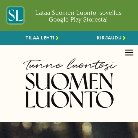
Lataa Suomen Luonto -sovellus
Google Play Storesta!
TILAA LEHTI
KIRJAUDU