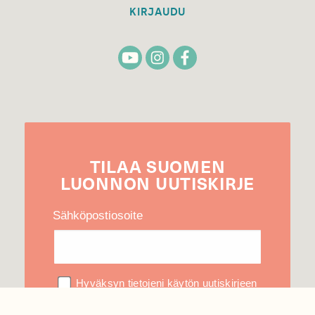
KIRJAUDU
TILAA
SUOMEN
LUONNON
UUTIS­KIRJE
Sähköpostiosoite
Hyväksyn tietojeni käytön uutiskirjeen
lähettämiseen