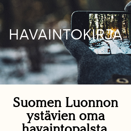
HAVAINTOKIRJA
Suomen Luonnon
ystävien oma
havaintopalsta.