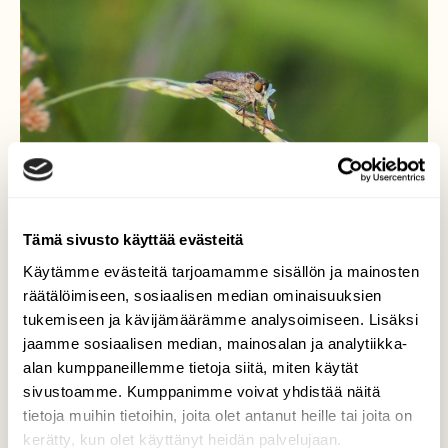
Tämä sivusto käyttää evästeitä
Käytämme evästeitä tarjoamamme sisällön ja mainosten
räätälöimiseen, sosiaalisen median ominaisuuksien
sinipetokärpänen
tukemiseen ja kävijämäärämme analysoimiseen. Lisäksi
jaamme sosiaalisen median, mainosalan ja analytiikka-
Kesä ja kärpäset-täältä tullaan.
alan kumppaneillemme tietoja siitä, miten käytät
Valokuvaaja: Arja Valtonen, Pekanmäki Lahti
sivustoamme. Kumppanimme voivat yhdistää näitä
29.6.2026
tietoja muihin tietoihin, joita olet antanut heille tai joita on
kerätty, kun olet käyttänyt heidän palvelujaan.