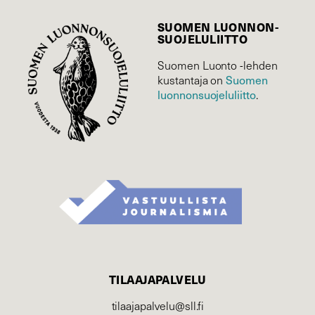
SUOMEN LUONNON­
SUOJELU­LIITTO
Suomen Luonto -lehden
Suomen
kustantaja on
luonnonsuojelu­liitto
.
TILAAJAPALVELU
tilaajapalvelu@sll.fi