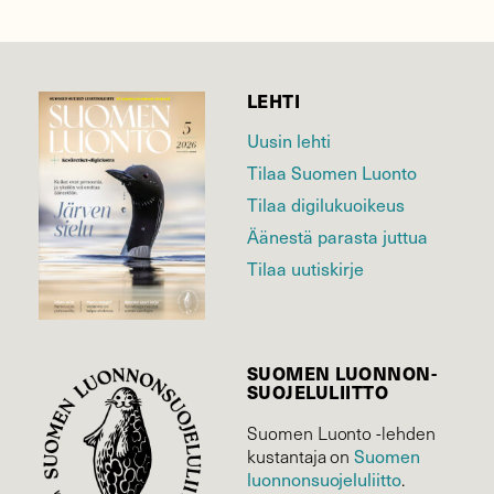
LEHTI
Uusin lehti
Tilaa Suomen Luonto
Tilaa digilukuoikeus
Äänestä parasta juttua
Tilaa uutiskirje
SUOMEN LUONNON­
SUOJELU­LIITTO
Suomen Luonto -lehden
Suomen
kustantaja on
luonnonsuojelu­liitto
.