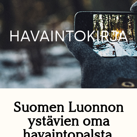
HAVAINTOKIRJA
Suomen Luonnon
ystävien oma
havaintopalsta.