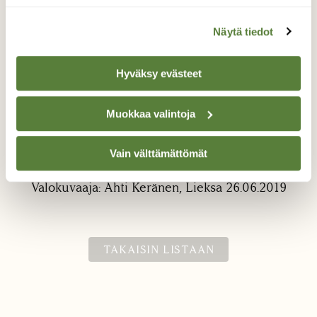
Näytä tiedot
Hyväksy evästeet
Muokkaa valintoja
Puhdasta!!!
Vain välttämättömät
...naava kertonee ilman puhtaudesta...
Valokuvaaja: Ahti Keränen, Lieksa 26.06.2019
TAKAISIN LISTAAN