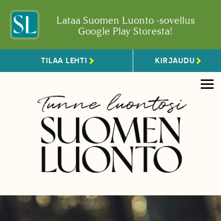
Lataa Suomen Luonto -sovellus
Google Play Storesta!
TILAA LEHTI
KIRJAUDU