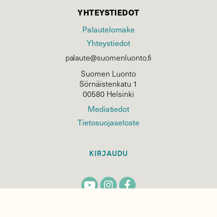
YHTEYSTIEDOT
Palautelomake
Yhteystiedot
palaute@suomenluonto.fi
Suomen Luonto
Sörnäistenkatu 1
00580 Helsinki
Mediatiedot
Tietosuojaseloste
KIRJAUDU