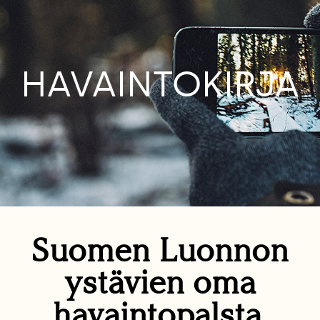
HAVAINTOKIRJA
Suomen Luonnon
ystävien oma
havaintopalsta.