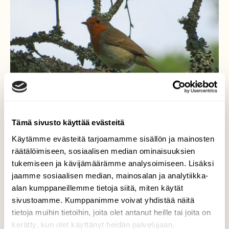
Tämä sivusto käyttää evästeitä
Käytämme evästeitä tarjoamamme sisällön ja mainosten
räätälöimiseen, sosiaalisen median ominaisuuksien
Punarinta
tukemiseen ja kävijämäärämme analysoimiseen. Lisäksi
jaamme sosiaalisen median, mainosalan ja analytiikka-
Puiston jokakeväinen vakioasukas...
alan kumppaneillemme tietoja siitä, miten käytät
Valokuvaaja: Risto Kangassalo, Ihala, Raisio
sivustoamme. Kumppanimme voivat yhdistää näitä
5.6.2025
tietoja muihin tietoihin, joita olet antanut heille tai joita on
kerätty, kun olet käyttänyt heidän palvelujaan.