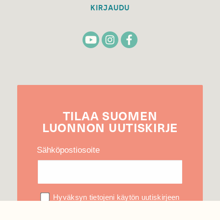
KIRJAUDU
TILAA
SUOMEN
LUONNON
UUTIS­KIRJE
Sähköpostiosoite
Hyväksyn tietojeni käytön uutiskirjeen
lähettämiseen