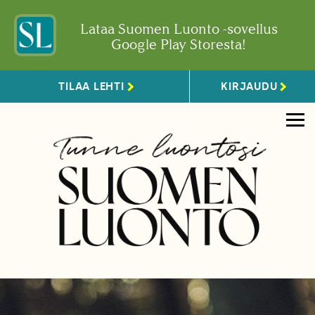
Lataa Suomen Luonto -sovellus
Google Play Storesta!
TILAA LEHTI
KIRJAUDU