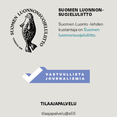
SUOMEN LUONNON­
SUOJELU­LIITTO
Suomen Luonto -lehden
kustantaja on
Suomen
luonnonsuojelu­liitto
.
TILAAJAPALVELU
tilaajapalvelu@sll.fi