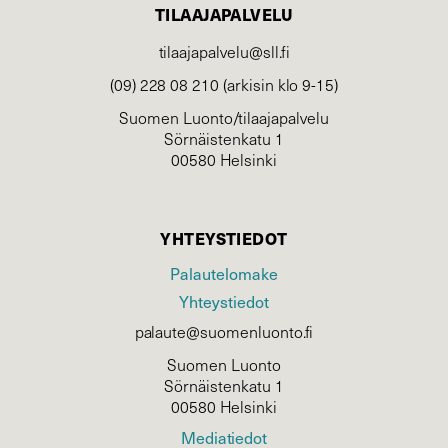
TILAAJAPALVELU
tilaajapalvelu@sll.fi
(09) 228 08 210 (arkisin klo 9-15)
Suomen Luonto/tilaajapalvelu
Sörnäistenkatu 1
00580 Helsinki
YHTEYSTIEDOT
Palautelomake
Yhteystiedot
palaute@suomenluonto.fi
Suomen Luonto
Sörnäistenkatu 1
00580 Helsinki
Mediatiedot