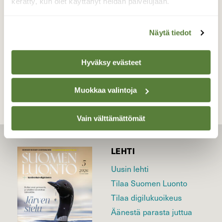
kerätty, kun olet käyttänyt heidän palvelujaan.
Valokuvaaja: Markku Pelkonen, Jyväskylä
04.06.2025
Näytä tiedot
TAKAISIN LISTAAN
Hyväksy evästeet
Muokkaa valintoja
Vain välttämättömät
LEHTI
Uusin lehti
Tilaa Suomen Luonto
Tilaa digilukuoikeus
Äänestä parasta juttua