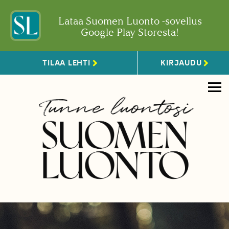
Lataa Suomen Luonto -sovellus
Google Play Storesta!
TILAA LEHTI
KIRJAUDU