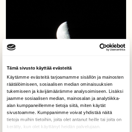
Tämä sivusto käyttää evästeitä
Käytämme evästeitä tarjoamamme sisällön ja mainosten
räätälöimiseen, sosiaalisen median ominaisuuksien
tukemiseen ja kävijämäärämme analysoimiseen. Lisäksi
jaamme sosiaalisen median, mainosalan ja analytiikka-
alan kumppaneillemme tietoja siitä, miten käytät
Puolikuu
sivustoamme. Kumppanimme voivat yhdistää näitä
tietoja muihin tietoihin, joita olet antanut heille tai joita on
Puolikuu, aamuyö, Turku 18.9.
kerätty, kun olet käyttänyt heidän palvelujaan.