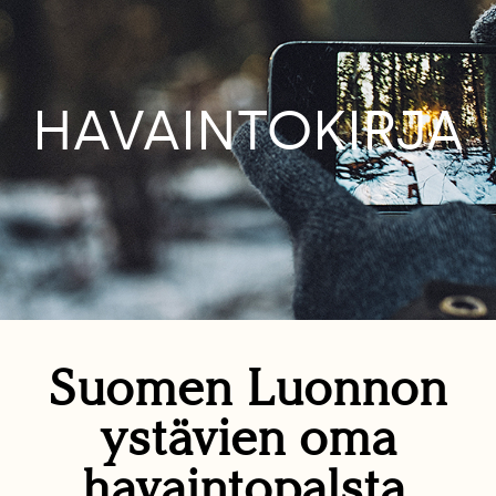
HAVAINTOKIRJA
Suomen Luonnon
ystävien oma
havaintopalsta.