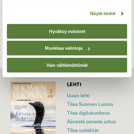
Valokuvaaja: Juhani Peltonen, Turku 18.9.2022
Näytä tiedot
TAKAISIN LISTAAN
Hyväksy evästeet
Muokkaa valintoja
Vain välttämättömät
LEHTI
Uusin lehti
Tilaa Suomen Luonto
Tilaa digilukuoikeus
Äänestä parasta juttua
Tilaa uutiskirje