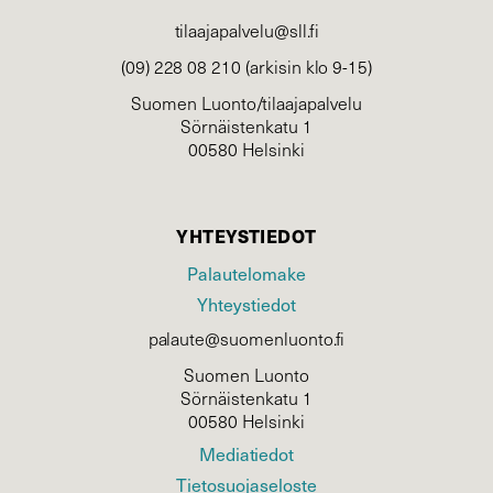
tilaajapalvelu@sll.fi
(09) 228 08 210 (arkisin klo 9-15)
Suomen Luonto/tilaajapalvelu
Sörnäistenkatu 1
00580 Helsinki
YHTEYSTIEDOT
Palautelomake
Yhteystiedot
palaute@suomenluonto.fi
Suomen Luonto
Sörnäistenkatu 1
00580 Helsinki
Mediatiedot
Tietosuojaseloste