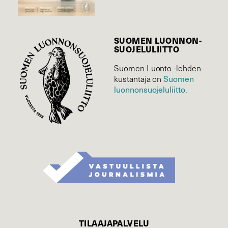
SUOMEN LUONNON­
SUOJELU­LIITTO
Suomen Luonto -lehden
kustantaja on
Suomen
luonnonsuojelu­liitto
.
TILAAJAPALVELU