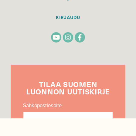
KIRJAUDU
TILAA
SUOMEN
LUONNON
UUTIS­KIRJE
Sähköpostiosoite
Hyväksyn tietojeni käytön uutiskirjeen