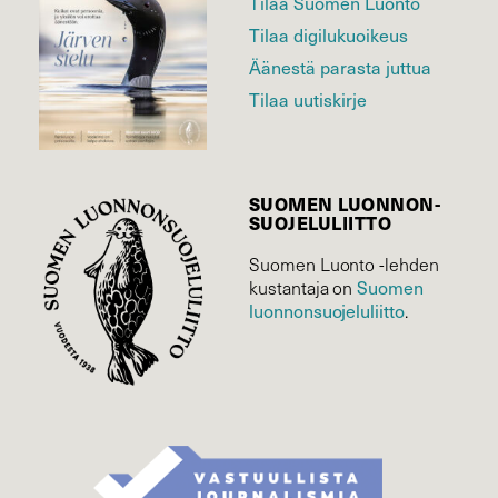
Tilaa Suomen Luonto
Tilaa digilukuoikeus
Äänestä parasta juttua
Tilaa uutiskirje
SUOMEN LUONNON­
SUOJELU­LIITTO
Suomen Luonto -lehden
kustantaja on
Suomen
luonnonsuojelu­liitto
.