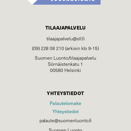
TILAAJAPALVELU
tilaajapalvelu@sll.fi
(09) 228 08 210 (arkisin klo 9-15)
Suomen Luonto/tilaajapalvelu
Sörnäistenkatu 1
00580 Helsinki
YHTEYSTIEDOT
Palautelomake
Yhteystiedot
palaute@suomenluonto.fi
Suomen Luonto