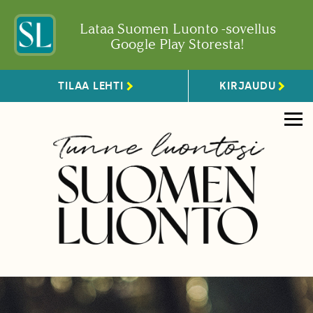
Lataa Suomen Luonto -sovellus
Google Play Storesta!
TILAA LEHTI
KIRJAUDU