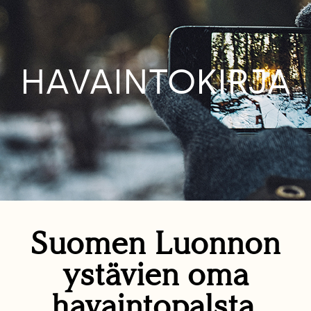
HAVAINTOKIRJA
Suomen Luonnon
ystävien oma
havaintopalsta.