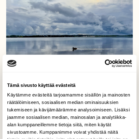
Tämä sivusto käyttää evästeitä
Käytämme evästeitä tarjoamamme sisällön ja mainosten
räätälöimiseen, sosiaalisen median ominaisuuksien
tukemiseen ja kävijämäärämme analysoimiseen. Lisäksi
Syystaivas
jaamme sosiaalisen median, mainosalan ja analytiikka-
alan kumppaneillemme tietoja siitä, miten käytät
Syystaivas elää! Kävelin töistä kotiin ihaillen
sivustoamme. Kumppanimme voivat yhdistää näitä