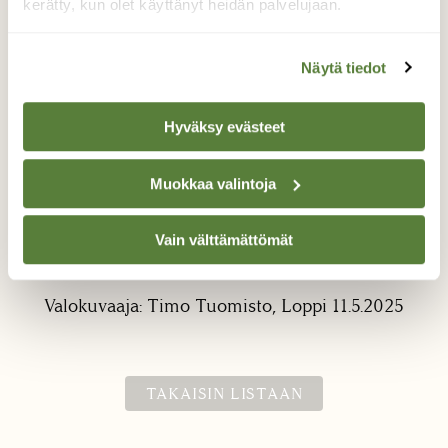
kerätty, kun olet käyttänyt heidän palvelujaan.
Näytä tiedot
Hyväksy evästeet
Puukiipijä
Muokkaa valintoja
Puukiipijän pesintä Lopella. Pönttö on ollut
vuosikausia tyhjillään ja nyt ensimmäinen
Vain välttämättömät
pesintä.
Valokuvaaja: Timo Tuomisto, Loppi 11.5.2025
TAKAISIN LISTAAN