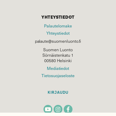
YHTEYSTIEDOT
Palautelomake
Yhteystiedot
palaute@suomenluonto.fi
Suomen Luonto
Sörnäistenkatu 1
00580 Helsinki
Mediatiedot
Tietosuojaseloste
KIRJAUDU