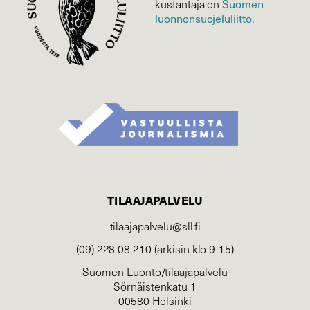
kustantaja on
Suomen
luonnonsuojelu­liitto
.
TILAAJAPALVELU
tilaajapalvelu@sll.fi
(09) 228 08 210 (arkisin klo 9-15)
Suomen Luonto/tilaajapalvelu
Sörnäistenkatu 1
00580 Helsinki