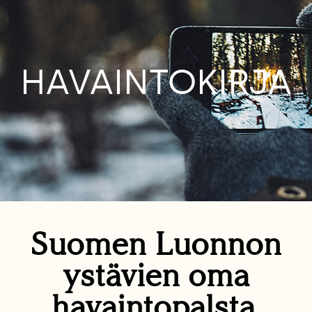
HAVAINTOKIRJA
Suomen Luonnon
ystävien oma
havaintopalsta.