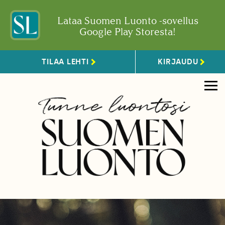
Lataa Suomen Luonto -sovellus
Google Play Storesta!
TILAA LEHTI
KIRJAUDU