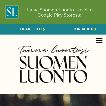
Lataa Suomen Luonto -sovellus
Google Play Storesta!
TILAA LEHTI
KIRJAUDU