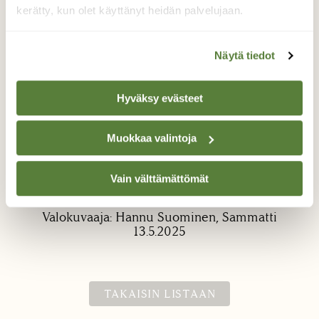
kerätty, kun olet käyttänyt heidän palvelujaan.
Näytä tiedot
Hyväksy evästeet
"vihreät kuulat"
Muokkaa valintoja
Tällaisia hyytelömäisiä palloja ilmestyi
rantaveteen kiinnittyneinä kallioon ja kiviin.
Vain välttämättömät
Mistä ilmiöstä on kyse?
Valokuvaaja: Hannu Suominen, Sammatti
13.5.2025
TAKAISIN LISTAAN