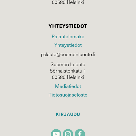
00580 Helsinki
YHTEYSTIEDOT
Palautelomake
Yhteystiedot
palaute@suomenluonto.fi
Suomen Luonto
Sörnäistenkatu 1
00580 Helsinki
Mediatiedot
Tietosuojaseloste
KIRJAUDU