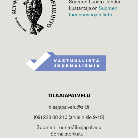
Suomen Luonto -lehden
kustantaja on
Suomen
luonnonsuojelu­liitto
.
TILAAJAPALVELU
tilaajapalvelu@sll.fi
(09) 228 08 210 (arkisin klo 9-15)
Suomen Luonto/tilaajapalvelu
Sörnäistenkatu 1