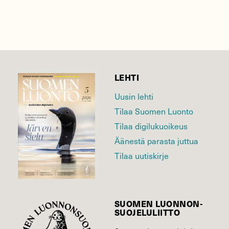
LEHTI
Uusin lehti
Tilaa Suomen Luonto
Tilaa digilukuoikeus
Äänestä parasta juttua
Tilaa uutiskirje
SUOMEN LUONNON­
SUOJELU­LIITTO