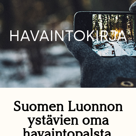
HAVAINTOKIRJA
Suomen Luonnon
ystävien oma
havaintopalsta.