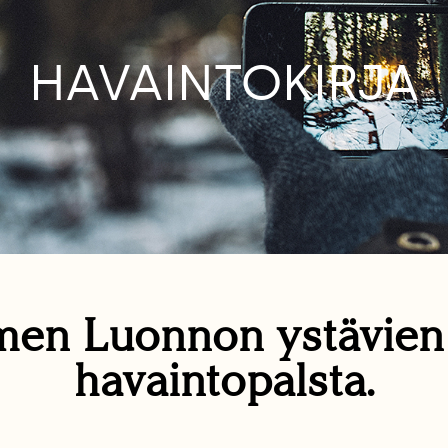
HAVAINTOKIRJA
en Luonnon ystävie
havaintopalsta.