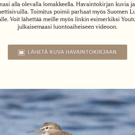
nasi alla olevalla lomakkeella. Havaintokirjan kuvia ja
tisivuilla. Toimitus poimii parhaat myös Suomen Lu
alle. Voit lähettää meille myös linkin esimerkiksi You
julkaisemaasi luontoaiheiseen videoon.
LÄHETÄ KUVA HAVAINTOKIRJAAN