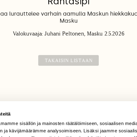
Rantasipi
laa lurauttelee varhain aamulla Maskun hiekkakuo
Masku
Valokuvaaja: Juhani Peltonen, Masku 2.5.2026
TAKAISIN LISTAAN
teitä
mamme sisällön ja mainosten räätälöimiseen, sosiaalisen medi
TILAAJAPALVELU
n ja kävijämäärämme analysoimiseen. Lisäksi jaamme sosiaali
tilaajapalvelu@sll.fi