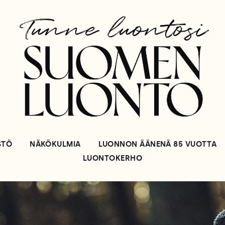
STÖ
NÄKÖKULMIA
LUONNON ÄÄNENÄ 85 VUOTTA
LUONTOKERHO