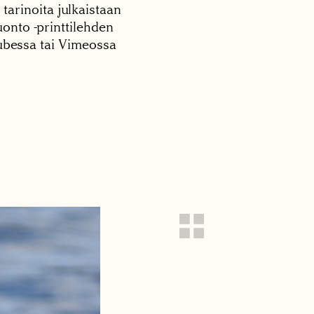
 tarinoita julkaistaan
onto -printtilehden
tubessa tai Vimeossa