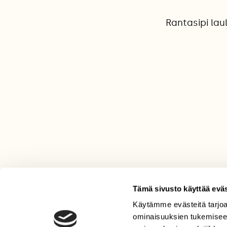
Rantasipi lau
Tämä sivusto käyttää eväs
Käytämme evästeitä tarjoa
LEHTI
ominaisuuksien tukemisee
Uusin lehti