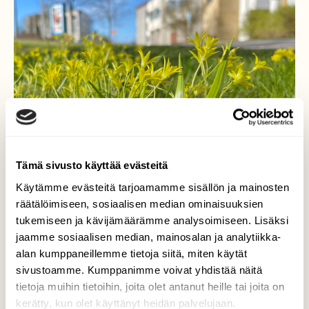
Tämä sivusto käyttää evästeitä
Käytämme evästeitä tarjoamamme sisällön ja mainosten
räätälöimiseen, sosiaalisen median ominaisuuksien
Pikkukäenrieska
tukemiseen ja kävijämäärämme analysoimiseen. Lisäksi
jaamme sosiaalisen median, mainosalan ja analytiikka-
Kevään hentoja kukkia nurmella.
alan kumppaneillemme tietoja siitä, miten käytät
sivustoamme. Kumppanimme voivat yhdistää näitä
Valokuvaaja: Liisa Niiva-Korpela, Lappeenranta
2.5.2026
tietoja muihin tietoihin, joita olet antanut heille tai joita on
kerätty, kun olet käyttänyt heidän palvelujaan.