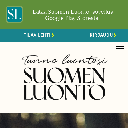
Lataa Suomen Luonto -sovellus
Google Play Storesta!
TILAA LEHTI
KIRJAUDU