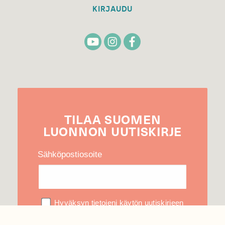
KIRJAUDU
TILAA
SUOMEN
LUONNON
UUTIS­KIRJE
Sähköpostiosoite
Hyväksyn tietojeni käytön uutiskirjeen
lähettämiseen