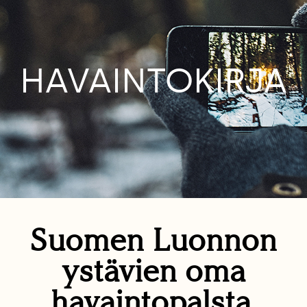
HAVAINTOKIRJA
Suomen Luonnon
ystävien oma
havaintopalsta.