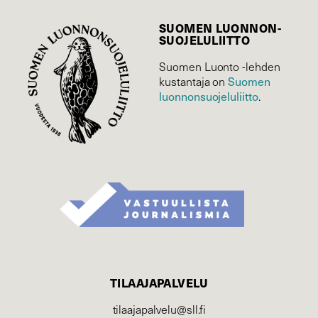
SUOMEN LUONNON­
SUOJELU­LIITTO
Suomen Luonto -lehden
Suomen
kustantaja on
luonnonsuojelu­liitto
.
TILAAJAPALVELU
tilaajapalvelu@sll.fi