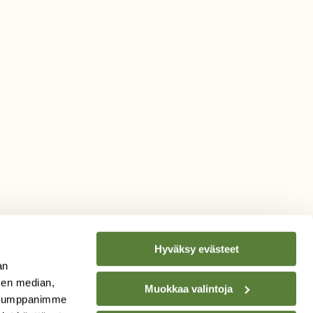
Hyväksy evästeet
an
sen median,
Muokkaa valintoja
. Kumppanimme
TILAA
SUOMEN