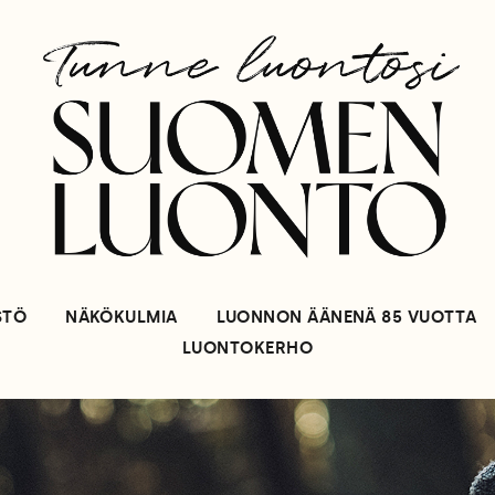
STÖ
NÄKÖKULMIA
LUONNON ÄÄNENÄ 85 VUOTTA
LUONTOKERHO