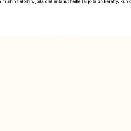
 muihin tietoihin, joita olet antanut heille tai joita on kerätty, kun 
(09) 228 08 210 (arkisin
klo 9-15)
Suomen
Luonto/tilaajapalvelu
Sörnäistenkatu 1
00580 Helsinki
ELU­
YHTEYSTIEDOT
ntaja on
Palautelomake
Yhteystiedot
palaute@suomenluonto.fi
Suomen Luonto
Sörnäistenkatu 1
00580 Helsinki
Mediatiedot
Tietosuojaseloste