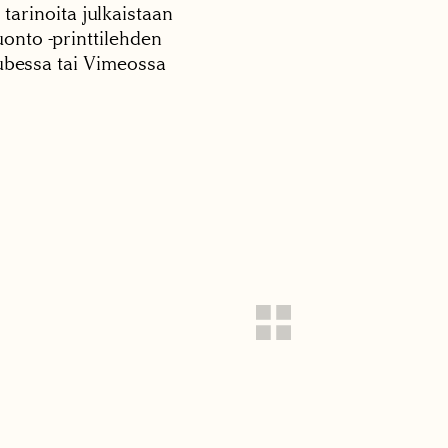
 tarinoita julkaistaan
onto -printtilehden
tubessa tai Vimeossa