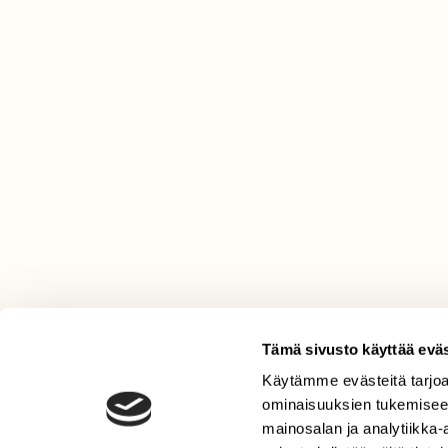
Tämä sivusto käyttää eväs
Käytämme evästeitä tarjoa
LEHTI
ominaisuuksien tukemisee
Uusin lehti
mainosalan ja analytiikka