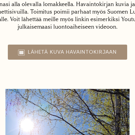
nasi alla olevalla lomakkeella. Havaintokirjan kuvia ja
tisivuilla. Toimitus poimii parhaat myös Suomen Lu
alle. Voit lähettää meille myös linkin esimerkiksi You
julkaisemaasi luontoaiheiseen videoon.
LÄHETÄ KUVA HAVAINTOKIRJAAN