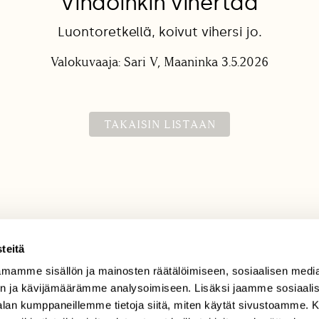
Vihdoinkin vihertää
Luontoretkellä, koivut vihersi jo.
Valokuvaaja: Sari V, Maaninka 3.5.2026
TAKAISIN LISTAAN
teitä
mamme sisällön ja mainosten räätälöimiseen, sosiaalisen medi
TILAAJAPALVELU
n ja kävijämäärämme analysoimiseen. Lisäksi jaamme sosiaali
tilaajapalvelu@sll.fi
-alan kumppaneillemme tietoja siitä, miten käytät sivustoamme