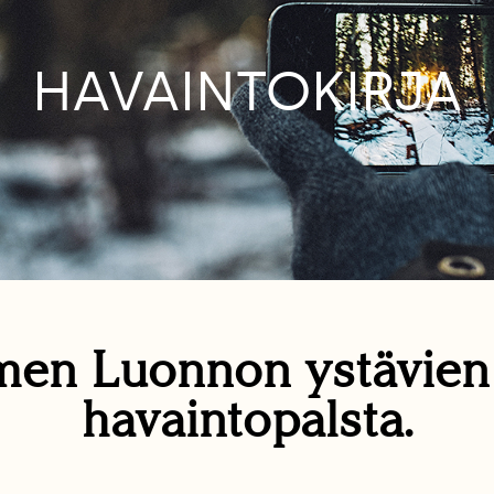
HAVAINTOKIRJA
en Luonnon ystävie
havaintopalsta.