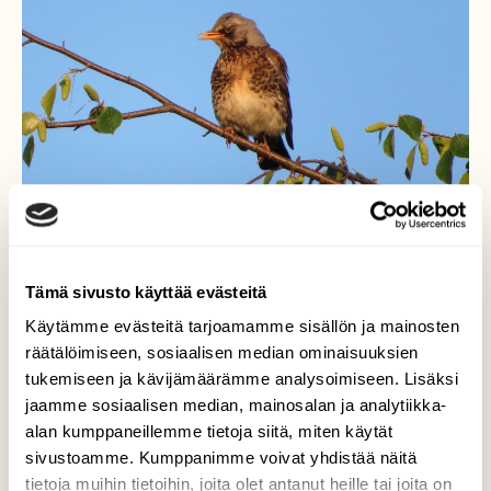
Tämä sivusto käyttää evästeitä
Käytämme evästeitä tarjoamamme sisällön ja mainosten
Rastas Auringon laskun
räätälöimiseen, sosiaalisen median ominaisuuksien
aikaan
tukemiseen ja kävijämäärämme analysoimiseen. Lisäksi
jaamme sosiaalisen median, mainosalan ja analytiikka-
Raukeannäköinen räkättirastas istui
alan kumppaneillemme tietoja siitä, miten käytät
koivunlatvassa illalla.
sivustoamme. Kumppanimme voivat yhdistää näitä
tietoja muihin tietoihin, joita olet antanut heille tai joita on
Valokuvaaja: Risto Kangassalo, Raision keskusta