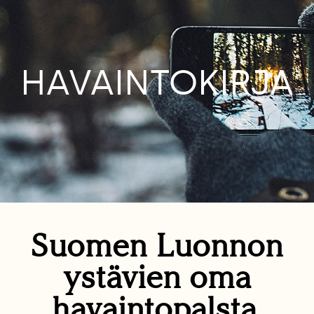
HAVAINTOKIRJA
Suomen Luonnon
ystävien oma
havaintopalsta.