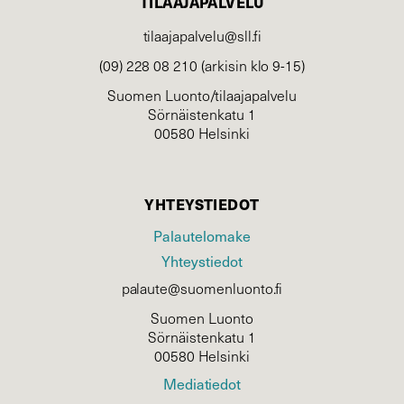
TILAAJAPALVELU
tilaajapalvelu@sll.fi
(09) 228 08 210 (arkisin klo 9-15)
Suomen Luonto/tilaajapalvelu
Sörnäistenkatu 1
00580 Helsinki
YHTEYSTIEDOT
Palautelomake
Yhteystiedot
palaute@suomenluonto.fi
Suomen Luonto
Sörnäistenkatu 1
00580 Helsinki
Mediatiedot