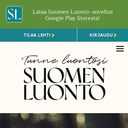
Lataa Suomen Luonto -sovellus
Google Play Storesta!
TILAA LEHTI
KIRJAUDU