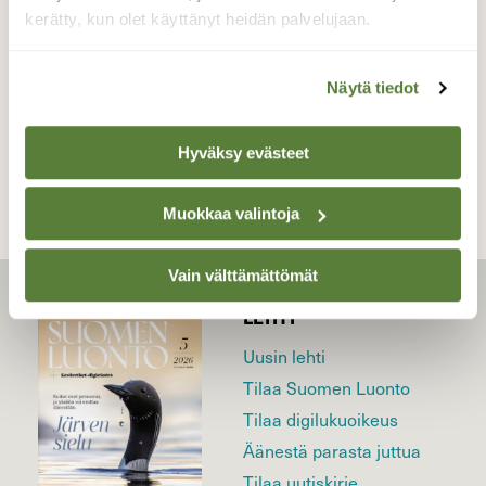
11.6.2023
kerätty, kun olet käyttänyt heidän palvelujaan.
Näytä tiedot
TAKAISIN LISTAAN
Hyväksy evästeet
Muokkaa valintoja
Vain välttämättömät
LEHTI
Uusin lehti
Tilaa Suomen Luonto
Tilaa digilukuoikeus
Äänestä parasta juttua
Tilaa uutiskirje