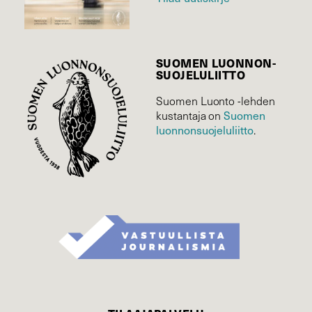
SUOMEN LUONNON­
SUOJELU­LIITTO
Suomen Luonto -lehden
Suomen
kustantaja on
luonnonsuojelu­liitto
.