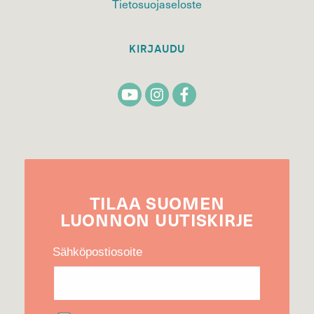
Tietosuojaseloste
KIRJAUDU
TILAA
SUOMEN
LUONNON
UUTIS­KIRJE
Sähköpostiosoite