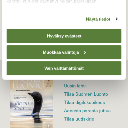
kerätty, kun olet käyttänyt heidän palvelujaan.
Näytä tiedot
TAKAISIN LISTAAN
Hyväksy evästeet
Muokkaa valintoja
Vain välttämättömät
LEHTI
Uusin lehti
Tilaa Suomen Luonto
Tilaa digilukuoikeus
Äänestä parasta juttua
Tilaa uutiskirje