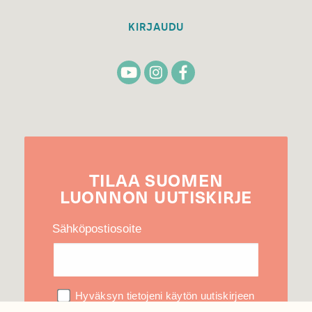
KIRJAUDU
TILAA
SUOMEN
LUONNON
UUTIS­KIRJE
Sähköpostiosoite
Hyväksyn tietojeni käytön uutiskirjeen
lähettämiseen