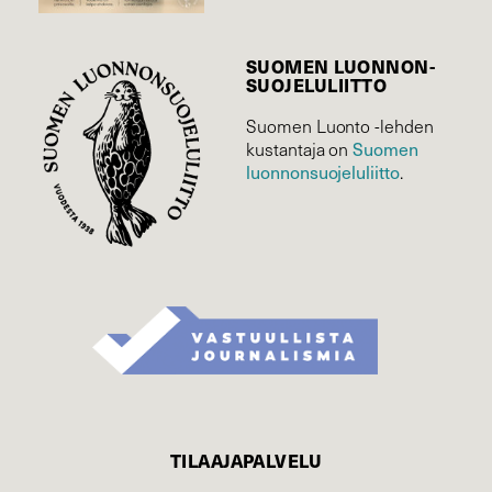
SUOMEN LUONNON­
SUOJELU­LIITTO
Suomen Luonto -lehden
kustantaja on
Suomen
luonnonsuojelu­liitto
.
TILAAJAPALVELU