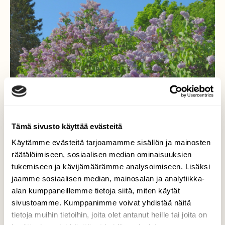
Tämä sivusto käyttää evästeitä
Käytämme evästeitä tarjoamamme sisällön ja mainosten
Syreeninkukkien aikaan
räätälöimiseen, sosiaalisen median ominaisuuksien
tukemiseen ja kävijämäärämme analysoimiseen. Lisäksi
Syreenipensaat kukkivat tienvarrella ja
jaamme sosiaalisen median, mainosalan ja analytiikka-
levittävät tuoksuaan.
alan kumppaneillemme tietoja siitä, miten käytät
sivustoamme. Kumppanimme voivat yhdistää näitä
Valokuvaaja: Risto Kangassalo, Mahittula, Raisio
tietoja muihin tietoihin, joita olet antanut heille tai joita on
8.6.2023