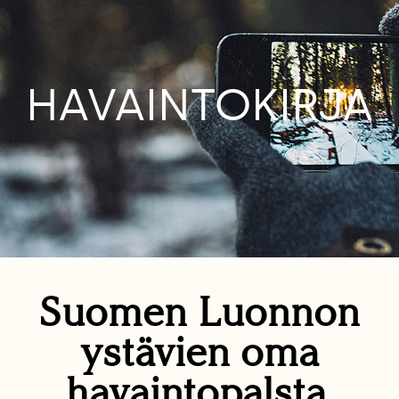
HAVAINTOKIRJA
Suomen Luonnon
ystävien oma
havaintopalsta.