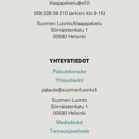
tilaajapalvelu@sll.fi
(09) 228 08 210 (arkisin klo 9-15)
Suomen Luonto/tilaajapalvelu
Sörnäistenkatu 1
00580 Helsinki
YHTEYSTIEDOT
Palautelomake
Yhteystiedot
palaute@suomenluonto.fi
Suomen Luonto
Sörnäistenkatu 1
00580 Helsinki
Mediatiedot
Tietosuojaseloste