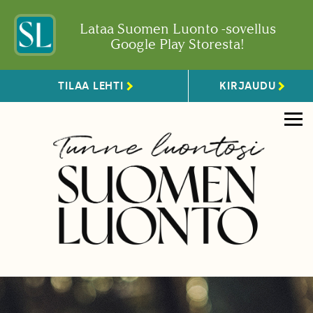
Lataa Suomen Luonto -sovellus
Google Play Storesta!
TILAA LEHTI
KIRJAUDU