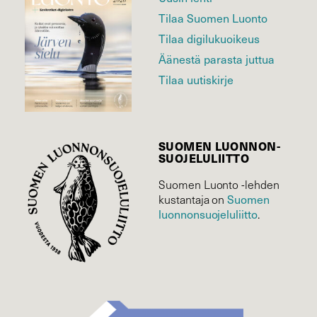
Tilaa Suomen Luonto
Tilaa digilukuoikeus
Äänestä parasta juttua
Tilaa uutiskirje
SUOMEN LUONNON­
SUOJELU­LIITTO
Suomen Luonto -lehden
Suomen
kustantaja on
luonnonsuojelu­liitto
.