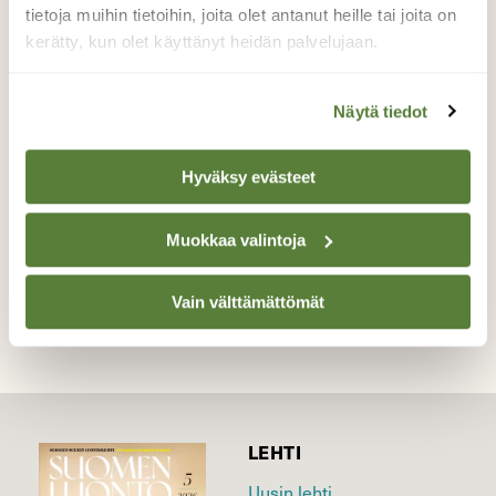
kesäkuun alussa2013 huomattiin , sehän
tietoja muihin tietoihin, joita olet antanut heille tai joita on
asuttu ! Emo ja kaksi poikasta rengastettiin
kerätty, kun olet käyttänyt heidän palvelujaan.
12.6.2013 . kuvaaja Juho Sallinen Oli
mahtavaa seurata pöllöperhettä .
Näytä tiedot
Valokuvaaja: Raili Sallinen, Kontiolahti
mökkipihametsikkö 12.6.2013
Hyväksy evästeet
Muokkaa valintoja
TAKAISIN LISTAAN
Vain välttämättömät
LEHTI
Uusin lehti