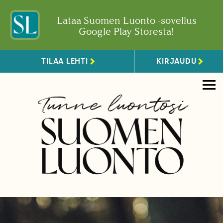
Lataa Suomen Luonto -sovellus
Google Play Storesta!
TILAA LEHTI
KIRJAUDU