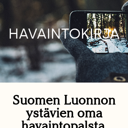
HAVAINTOKIRJA
Suomen Luonnon
ystävien oma
havaintopalsta.