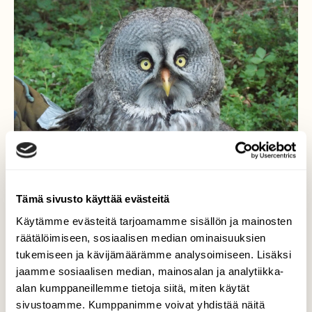
Tämä sivusto käyttää evästeitä
Käytämme evästeitä tarjoamamme sisällön ja mainosten
räätälöimiseen, sosiaalisen median ominaisuuksien
tukemiseen ja kävijämäärämme analysoimiseen. Lisäksi
Rengastus Lapinpöllö
jaamme sosiaalisen median, mainosalan ja analytiikka-
alan kumppaneillemme tietoja siitä, miten käytät
2011 tehtiin pesäpohja isoon kuuseen .
sivustoamme. Kumppanimme voivat yhdistää näitä