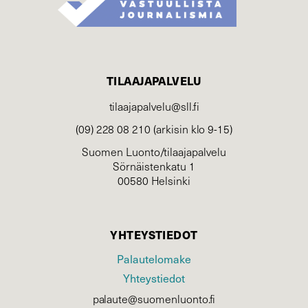
TILAAJAPALVELU
tilaajapalvelu@sll.fi
(09) 228 08 210 (arkisin klo 9-15)
Suomen Luonto/tilaajapalvelu
Sörnäistenkatu 1
00580 Helsinki
YHTEYSTIEDOT
Palautelomake
Yhteystiedot
palaute@suomenluonto.fi