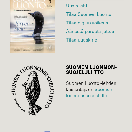
Uusin lehti
Tilaa Suomen Luonto
Tilaa digilukuoikeus
Äänestä parasta juttua
Tilaa uutiskirje
SUOMEN LUONNON­
SUOJELU­LIITTO
Suomen Luonto -lehden
kustantaja on
Suomen
luonnonsuojelu­liitto
.