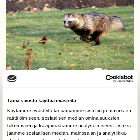
Tämä sivusto käyttää evästeitä
Supikoiralle tuli kiire....
Käytämme evästeitä tarjoamamme sisällön ja mainosten
Kerrankin kävi hyvä tuuri ja satuin olemaan
räätälöimiseen, sosiaalisen median ominaisuuksien
kamerani kanssa oikeassa paikassa oikeaan
tukemiseen ja kävijämäärämme analysoimiseen. Lisäksi
aikaan. Supikoira ei aivan heti havainnut
jaamme sosiaalisen median, mainosalan ja analytiikka-
minua, mutta havaittuaan otti jalat alleen ja