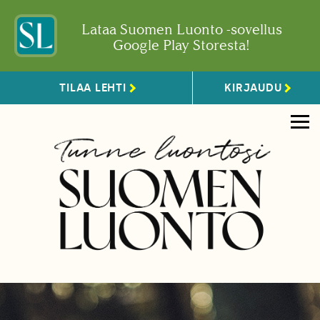
Lataa Suomen Luonto -sovellus
Google Play Storesta!
TILAA LEHTI
KIRJAUDU