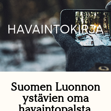
HAVAINTOKIRJA
Suomen Luonnon
ystävien oma
havaintopalsta.