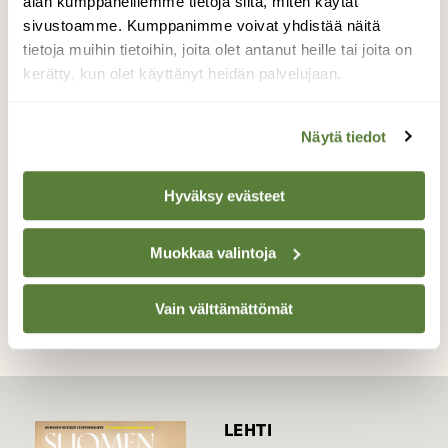
alan kumppaneillemme tietoja siitä, miten käytät
pisti oikein juoksuksi. Kuvat supikoirista
sivustoamme. Kumppanimme voivat yhdistää näitä
jakavat mielipiteitä, mutta kuva muiden
tietoja muihin tietoihin, joita olet antanut heille tai joita on
joukossa, ja pääasia, että itse olen ainakin
kerätty, kun olet käyttänyt heidän palvelujaan.
tyytyväinen kohtaamiseen sekä siihen, että
sai otettua muutamia kuvia.
Näytä tiedot
Valokuvaaja: Sakari Sipilä, Merikarvia 19.10.2013
Hyväksy evästeet
TAKAISIN LISTAAN
Muokkaa valintoja
Vain välttämättömät
LEHTI