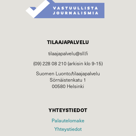
TILAAJAPALVELU
tilaajapalvelu@sll.fi
(09) 228 08 210 (arkisin klo 9-15)
Suomen Luonto/tilaajapalvelu
Sörnäistenkatu 1
00580 Helsinki
YHTEYSTIEDOT
Palautelomake
Yhteystiedot