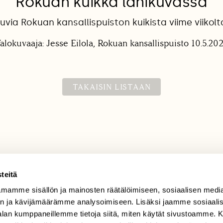
Rokuan kuikka lähikuvassa
uvia Rokuan kansallispuiston kuikista viime viikolt
alokuvaaja: Jesse Eilola, Rokuan kansallispuisto 10.5.20
TAKAISIN LISTAAN
teitä
mamme sisällön ja mainosten räätälöimiseen, sosiaalisen medi
TILAAJAPALVELU
n ja kävijämäärämme analysoimiseen. Lisäksi jaamme sosiaali
tilaajapalvelu@sll.fi
-alan kumppaneillemme tietoja siitä, miten käytät sivustoamme