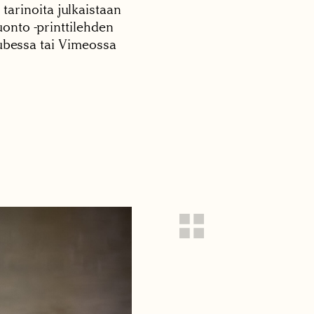
 tarinoita julkaistaan
onto -printtilehden
tubessa tai Vimeossa