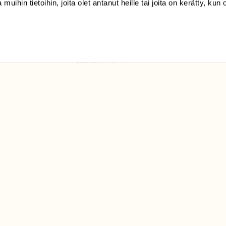
 muihin tietoihin, joita olet antanut heille tai joita on kerätty, kun 
(09) 228 08 210 (arkisin
klo 9-15)
Suomen
Luonto/tilaajapalvelu
Sörnäistenkatu 1
00580 Helsinki
ELU­
YHTEYSTIEDOT
ntaja on
Palautelomake
Yhteystiedot
palaute@suomenluonto.fi
Suomen Luonto
Sörnäistenkatu 1
00580 Helsinki
Mediatiedot
Tietosuojaseloste