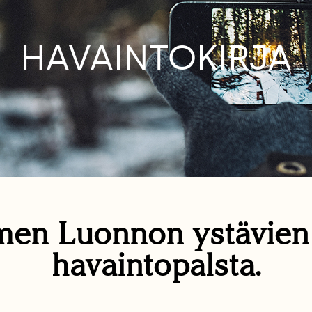
HAVAINTOKIRJA
en Luonnon ystävie
havaintopalsta.