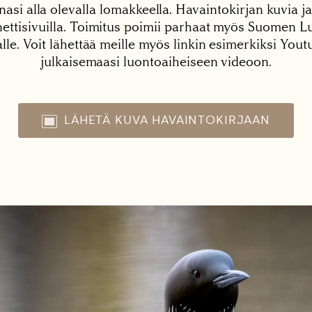
nasi alla olevalla lomakkeella. Havaintokirjan kuvia ja
tisivuilla. Toimitus poimii parhaat myös Suomen Lu
alle. Voit lähettää meille myös linkin esimerkiksi You
julkaisemaasi luontoaiheiseen videoon.
LÄHETÄ KUVA HAVAINTOKIRJAAN