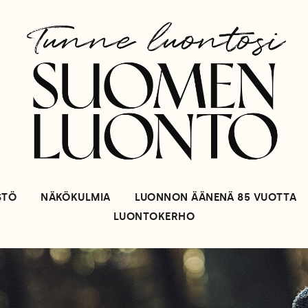
STÖ
NÄKÖKULMIA
LUONNON ÄÄNENÄ 85 VUOTTA
LUONTOKERHO