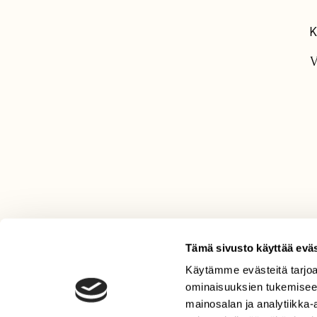
K
V
Tämä sivusto käyttää eväs
Käytämme evästeitä tarjoa
LEHTI
ominaisuuksien tukemisee
Uusin lehti
mainosalan ja analytiikka