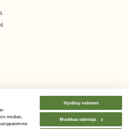
a.
26
Hyväksy evästeet
an
sen median,
Muokkaa valintoja
. Kumppanimme
TILAA
SUOMEN